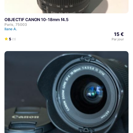
OBJECTIF CANON 10-18mm f4.5
Paris, 75003
Ilane A.
15 €
5
Par jour
(1)