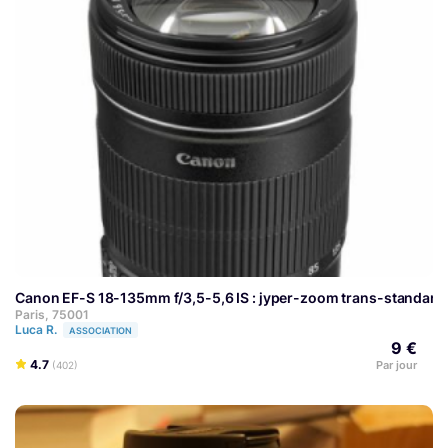
Canon EF-S 18-135mm f/3,5-5,6 IS : jyper-zoom trans-standard 
Paris, 75001
Luca R.
ASSOCIATION
9 €
4.7
Par jour
(402)