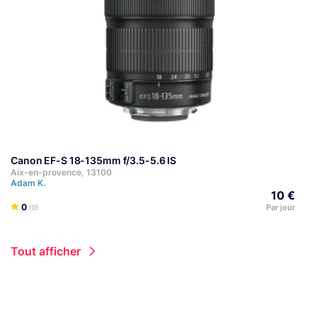
Canon EF-S 18-135mm f/3.5-5.6 IS
Aix-en-provence, 13100
Adam K.
10 €
0
Par jour
(0)
Tout afficher