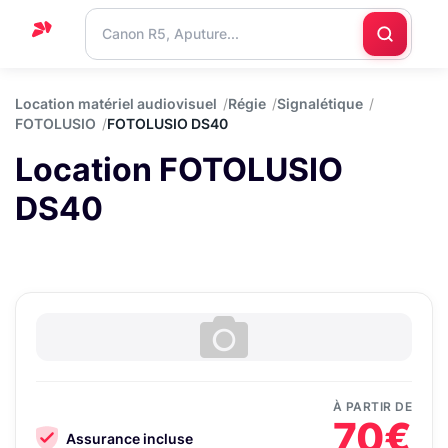
Accueil
Location matériel audiovisuel
Régie
Signalétique
FOTOLUSIO
FOTOLUSIO DS40
Support
Location FOTOLUSIO
Blog
DS40
Nous
contacter
À PARTIR DE
70€
Assurance incluse