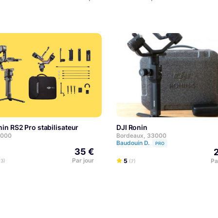
é Dji Ronin L / 1 classique
onin RS2 Pro stabilisateur
DJI Ronin
EXPERT
59000
Bordeaux, 33000
Baudouin D.
PRO
35 €
Par jour
5
Pa
13)
(7)