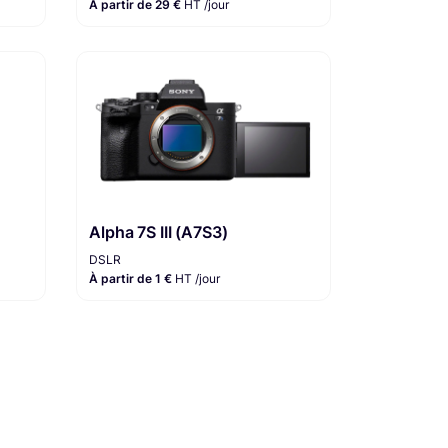
À partir de 29 €
HT /jour
Alpha 7S III (A7S3)
DSLR
À partir de 1 €
HT /jour