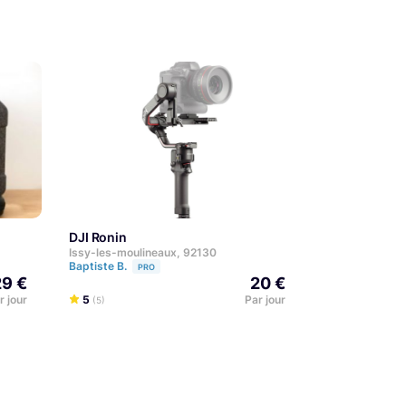
DJI Ronin
Issy-les-moulineaux, 92130
Baptiste B.
PRO
29 €
20 €
r jour
5
Par jour
(5)