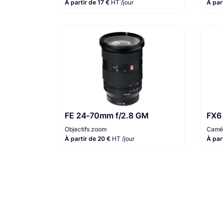
À partir de 17 €
HT /jour
À par
FE 24-70mm f/2.8 GM
FX6
Objectifs zoom
Camér
À partir de 20 €
HT /jour
À par