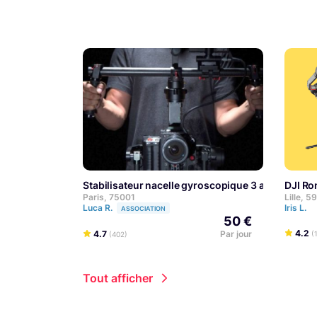
Stabilisateur nacelle gyroscopique 3 axes motoris
DJI R
Paris, 75001
Lille, 
Luca R.
Iris L.
ASSOCIATION
50 €
4.2
4.7
Par jour
(
(402)
Tout afficher