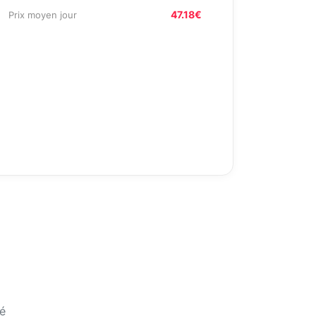
47.18€
Prix moyen jour
é