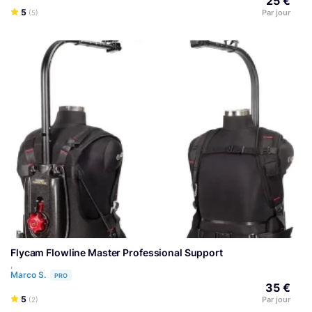
25 €
5
Par jour
(5)
Flycam Flowline Master Professional Support
,
Marco S.
PRO
35 €
5
Par jour
(2)