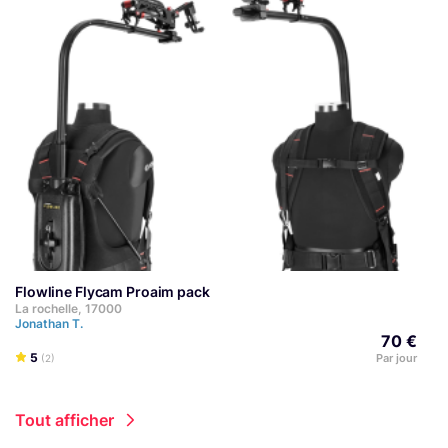
Flowline Flycam Proaim pack
La rochelle, 17000
Jonathan T.
70 €
5
Par jour
(2)
Tout afficher