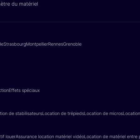
ètre du matériel
lle
Strasbourg
Montpellier
Rennes
Grenoble
tion
Effets spéciaux
tion de stabilisateurs
Location de trépieds
Location de micros
Locatio
if louer
Assurance location matériel vidéo
Location de matériel entre p