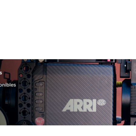
s
onibles