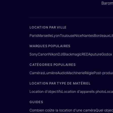
Barom
LOCATION PAR VILLE
Paris
Marseille
Lyon
Toulouse
Nice
Nantes
Bordeaux
Li
MARQUES POPULAIRES
Sony
Canon
Nikon
DJI
Blackmagic
RED
Aputure
Godox
CATÉGORIES POPULAIRES
Caméras
Lumière
Audio
Machinerie
Régie
Post-produc
LOCATION PAR TYPE DE MATÉRIEL
Location d'objectifs
Location d'appareils photo
Loca
GUIDES
Combien coûte la location d'une caméra
Quel object