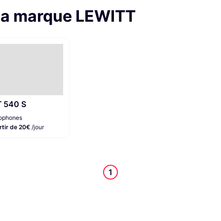
 la marque LEWITT
 540 S
ophones
rtir de 20€
/jour
1