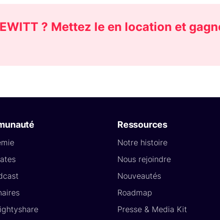
EWITT ? Mettez le en location et gagn
munauté
Ressources
émie
Notre histoire
ates
Nous rejoindre
dcast
Nouveautés
naires
Roadmap
Lightyshare
Presse & Media Kit