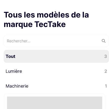
Tous les modèles de la
marque TecTake
Tout
3
Lumière
2
Machinerie
Accessoires lumière
1
1
Bijoutes machinerie
1