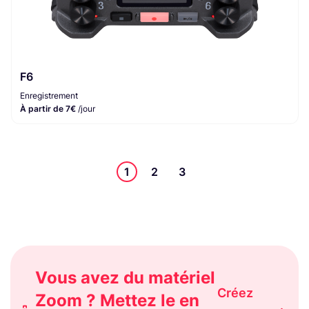
F6
Enregistrement
À partir de 7€
/jour
1
2
3
Vous avez du matériel
Créez
Zoom ? Mettez le en