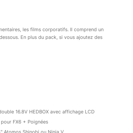
mentaires, les films corporatifs. Il comprend un
i-dessous. En plus du pack, si vous ajoutez des
 bénéficiez de 10% de réduction sur votre panier. Le
a validation de votre commande.
 d’images élevée à 120 ips
r une flexibilité de post-production
double 16.8V HEDBOX avec affichage LCD
a pour FX6 + Poignées
née / Journée / Soirée sur Paris Châtelet.
5" Atomos Shinobi ou Ninja V