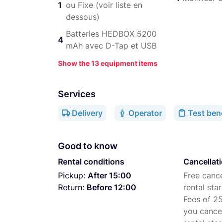
1
ou Fixe (voir liste en
Me contacter au +33 7 67 10 79 00 pour plus
dessous)
questions.
Batteries HEDBOX 5200
4
Aperçu de notre
Catalogue
d’objectifs :
mAh avec D-Tap et USB
Sony FE 12-24mm f2.8 GM
Show the 13 equipment items
Sony FE 16-35mm f2.8 GM
Services
Sony FE 24-70mm f2.8 GM
Delivery
Operator
Test ben
Sigma FE 24-70mm f2.8 DN DG Art
Sony FE 70-200mm f2.8 GM
Good to know
Sony FE 100-400mm f4.5-5 GM
Rental conditions
Cancellat
Sony FE 200-600 mm f/5,6-6,3 G O
Pickup:
After 15:00
Free cance
Sony FE 24mm f1.4 GM
Return:
Before 12:00
rental star
Fees of 25
Sony Zeiss FE 35mm f2.8
you cance