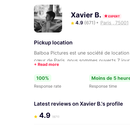
Xavier B.
EXPERT
4.9
(671)
Paris , 75001
Pickup location
Balboa Pictures est une société de location
cœur de Paris, nous sommes ouverts 7 jours 
Coté photo et vidéo, nous nous sommes orie
cameras Sony FF et près de 50 objectifs c
100%
Moins de 5 heur
cinéma fiction et documentaire par notre ex
Response rate
Response time
particulier.
Latest reviews on Xavier B.'s profile
4.9
(671)