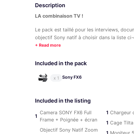
Description
LA combinaison TV !
Le pack est taillé pour les interviews, docu
objectif Sony natif à choisir dans la liste c
objectifs ou d'accessoires supplémentaires,
code sera envoyé par messagerie lors de l
Included in the pack
Points forts :
S-Cinetone, utilisé par la FX9
Sony FX6
x 1
Enregistrement 4K (QFHD) à fréquence
S-Log3 / S-Gamut3, S-Gamut3.Cine pou
Included in the listing
Filtre ND variable électronique intégré
Camera SONY FX6 Full
1
Chargeur 
1
Frame + Poignée + écran
1
Cage Tilt
RETRAIT DU MATÉRIEL :
7 Jours /7 en Mati
Objectif Sony Natif Zoom
1
Moniteur 