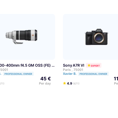
 100-400mm f4.5 GM OSS (FE)
Sony A7R VI
EXPERT
EXPERT
 75001
Paris , 75001
B.
Xavier B.
PROFESSIONAL OWNER
PROFESSIONAL OWNER
45 €
1
Per day
4.9
Pe
671)
(671)