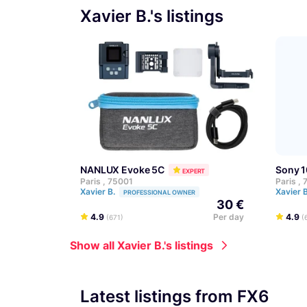
Xavier B.'s listings
NANLUX Evoke 5C
Sony
EXPERT
Paris , 75001
Paris ,
Xavier B.
Xavier 
PROFESSIONAL OWNER
30 €
4.9
Per day
4.9
(671)
(
Show all Xavier B.'s listings
Latest listings from FX6