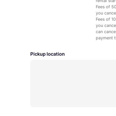
Sony Zeiss FE 55mm f1.8
rental star
Fees of 50
Sony FE 85mm f1.8 G
you cancel
Sigma FE 85mm F1.4 DG DN | Art
Fees of 10
you cancel
Sony FE 90mm MACRO f2.8
can cancel
Sigma FE 105mm F2.8 DG DN MACRO 
payment to
Sony FE 135mm f1.8 GM
Pickup location