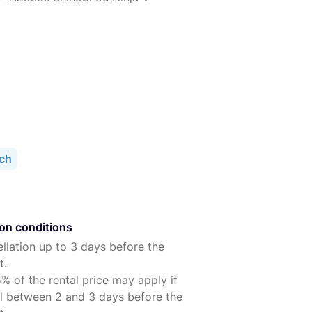
 d'informations, je serai ravi de répondre à vos
ch
ion conditions
SS
llation up to 3 days before the
t.
% of the rental price may apply if
l between 2 and 3 days before the