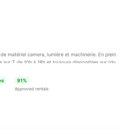
 de matériel camera, lumière et machinerie. En plein
sur 7, de 10h à 18h et toujours disponibles sur rdv.
ntés vers la marque Sony; nous avons 10 boitiers /
ompatibles. Avec une expertise dans les domaines du
es
91%
périence de techniciens, et dans l'éclairage en
Approved rentals