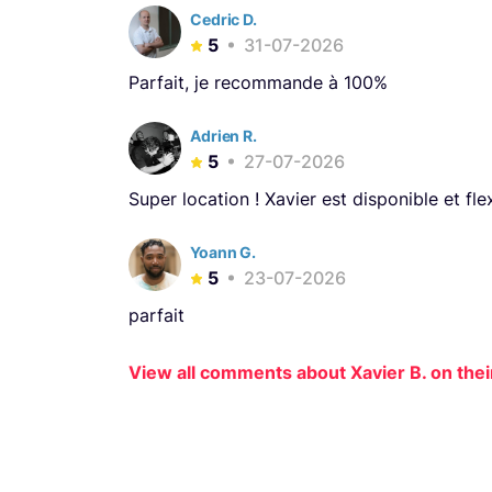
Cedric D.
5
31-07-2026
Parfait, je recommande à 100%
Adrien R.
5
27-07-2026
Super location ! Xavier est disponible et f
Yoann G.
5
23-07-2026
parfait
View all comments about Xavier B. on their