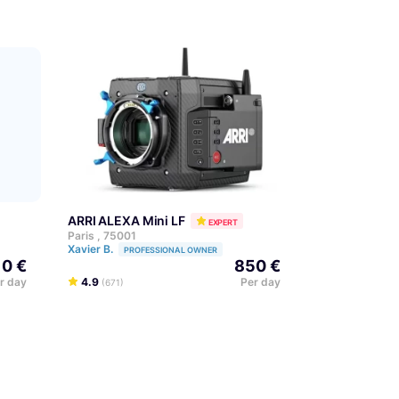
ARRI ALEXA Mini LF
EXPERT
Paris , 75001
Xavier B.
PROFESSIONAL OWNER
10 €
850 €
r day
4.9
Per day
(671)