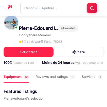
Home
Pierre-Edouard L.
Available
Support
Lightyshare Member
Blog
5
(1 reviews)
Paris, 75013
Contact
Contact
Share
us
100%
Moins de 24 heures
Response rate
Avg. response time
Equipment
Reviews and ratings
Services
12
1
1
Featured listings
Pierre-edouard's selection