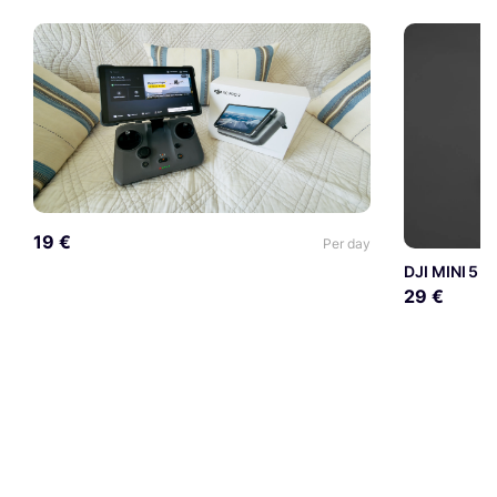
19 €
Per day
DJI MINI 5 
29 €