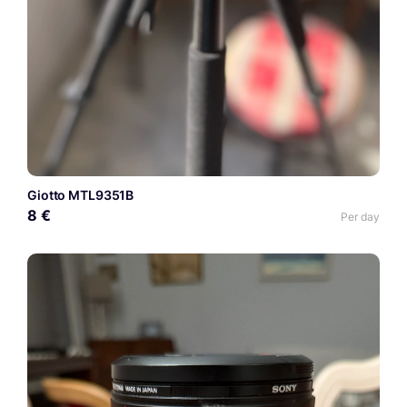
Giotto MTL9351B
8 €
Per day