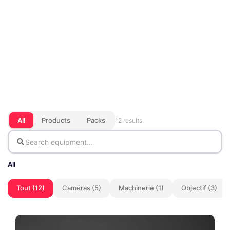
All
Products
Packs
12 results
All
Tout (12)
Caméras (5)
Machinerie (1)
Objectif (3)