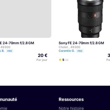
FE 24-70mm f/2.8 GM
Sony FE 24-70mm f/2.8 GM
, 49300
Cholet , 49300
s B.
Corentin G.
PRO
PRO
20 €
3
Par jour
5
Pa
(4)
munauté
Ressources
émie
Notre histoire