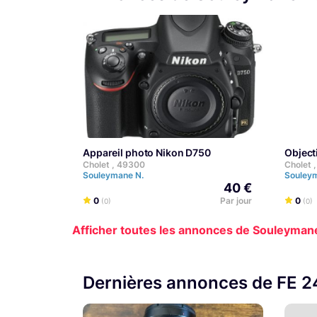
Appareil photo Nikon D750
Obje
Cholet , 49300
Cholet 
Souleymane N.
Souley
40 €
0
Par jour
0
(0)
(0)
Afficher toutes les annonces de Souleyman
Dernières annonces de FE 