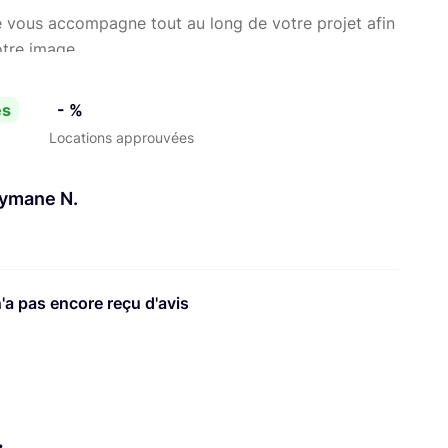
e vous accompagne tout au long de votre projet afin
otre image.
es
- %
Locations approuvées
leymane N.
n'a pas encore reçu d'avis
.