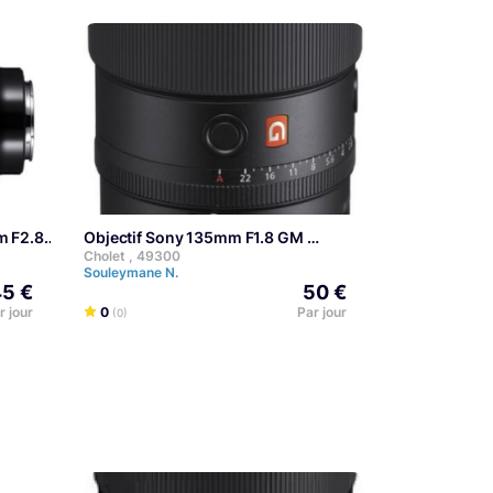
m F2.8
Objectif Sony 135mm F1.8 GM
Cholet , 49300
Souleymane N.
5 €
50 €
r jour
0
Par jour
(0)