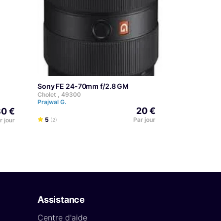
Sony FE 24-70mm f/2.8 GM
Cholet , 49300
Prajwal G.
20 €
0 €
5
Par jour
r jour
(2)
Assistance
Centre d'aide