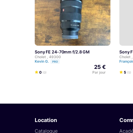
Sony FE 24-70mm f/2.8 GM
Sony 
Cholet , 49300
Cholet 
Kevin G.
Françoi
PRO
25 €
0
Par jour
5
(0)
(5)
Location
Com
Catalogue
Acad