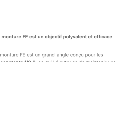
onture FE est un objectif polyvalent et efficace
monture FE est un grand-angle conçu pour les
constante f/2.8
, ce qui lui autorise de maintenir une
s de faible luminosité
.