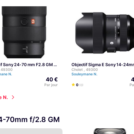
ctif Sony 24-70 mm F2.8 GM
Objectif Sigma E Sony 14-24m
, 49300
Cholet , 49300
mane N.
Souleymane N.
40 €
4
Par jour
0
Pa
(0)
e N.
24-70mm f/2.8 GM