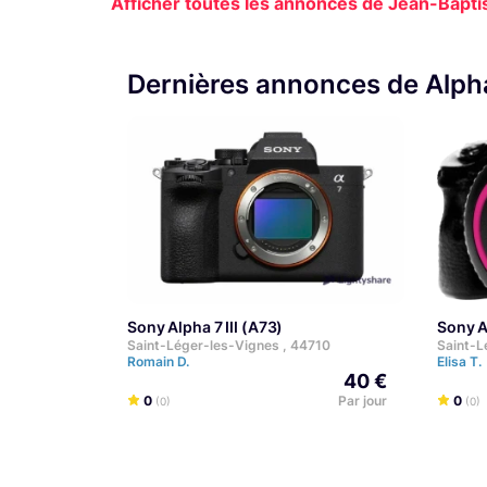
Afficher toutes les annonces de Jean-Baptis
Dernières annonces de Alpha 
Sony Alpha 7 III (A73)
Sony A
Saint-Léger-les-Vignes , 44710
Saint-L
Romain D.
Elisa T.
40 €
0
Par jour
0
(0)
(0)