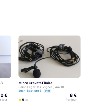
.8
Micro Cravate Filaire
Saint-Léger-les-Vignes , 44710
Jean-Baptiste B.
PRO
0 €
8 €
r jour
5
Par jour
(1)