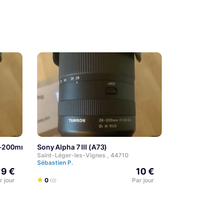
28-200mm F/2.8-5.6
Sony Alpha 7 III (A73)
Saint-Léger-les-Vignes , 44710
Sébastien P.
9 €
10 €
r jour
0
Par jour
(0)