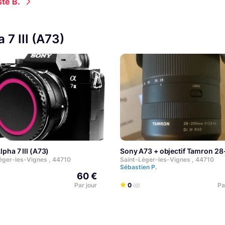
te B.
7 III (A73)
lpha 7 III (A73)
Sony A73 + objectif Tamron 
éger-les-Vignes , 44710
Saint-Léger-les-Vignes , 44710
Sébastien P.
60 €
Par jour
0
Pa
(0)