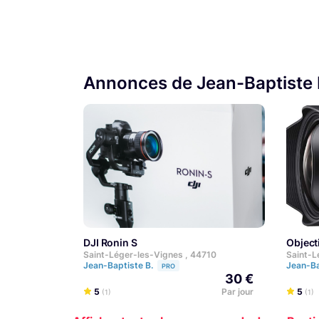
Annonces de Jean-Baptiste 
DJI Ronin S
Obje
Saint-Léger-les-Vignes , 44710
Saint-L
Jean-Baptiste B.
Jean-Ba
PRO
30 €
5
Par jour
5
(1)
(1)