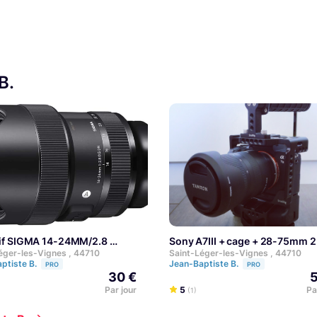
B.
ctif SIGMA 14-24MM/2.8
Sony A7III + cage + 28-75mm 2
éger-les-Vignes , 44710
Saint-Léger-les-Vignes , 44710
ptiste B.
Jean-Baptiste B.
PRO
PRO
30 €
5
Par jour
5
Pa
(1)