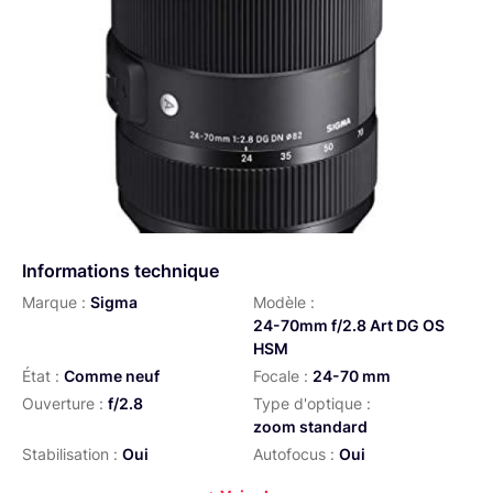
Informations technique
Marque :
Sigma
Modèle :
24-70mm f/2.8 Art DG OS
HSM
État :
Comme neuf
Focale :
24-70 mm
Ouverture :
f/2.8
Type d'optique :
zoom standard
Stabilisation :
Oui
Autofocus :
Oui
Distance de mise au point min
Diamètre de filtre :
82 mm