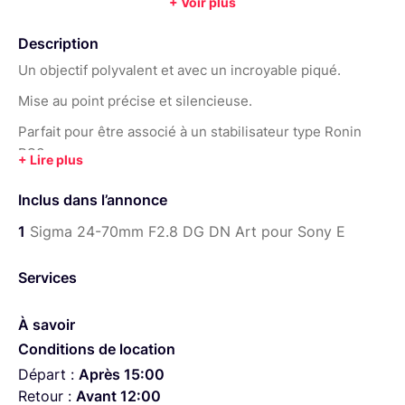
+ Voir plus
:
0,37 m
Poids :
1020 g
Description
Un objectif polyvalent et avec un incroyable piqué.
Mise au point précise et silencieuse.
Parfait pour être associé à un stabilisateur type Ronin
RS3
Catalogue optique complet Full Frame FE uniquement
Inclus dans l’annonce
(natif Sony) :
1
Sigma 24-70mm F2.8 DG DN Art pour Sony E
Sony FE 85mm f1.8 G :
https://www.lightyshare.com/annonce/show/18339
Services
Sigma FE 24-70mm F2.8 DG DN | Art :
https://www.lightyshare.com/annonce/show/18351
À savoir
Conditions de location
Départ :
Après 15:00
Retour :
Avant 12:00