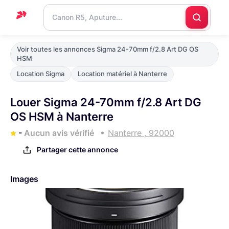
Accueil
Voir toutes les annonces Sigma 24-70mm f/2.8 Art DG OS
HSM
Support
Location Sigma
Location matériel à Nanterre
Blog
Louer Sigma 24-70mm f/2.8 Art DG
Nous
OS HSM à Nanterre
contacter
-
Aucun avis vérifié
Nanterre , 92000
Partager cette annonce
Images