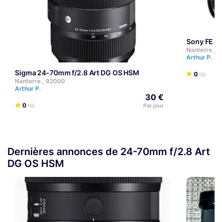
Sony FE 
Nanterre , 
Arthur P.
Sigma 24-70mm f/2.8 Art DG OS HSM
0
(0)
Nanterre , 92000
Arthur P.
30 €
0
Par jour
(0)
Dernières annonces de 24-70mm f/2.8 Art
DG OS HSM