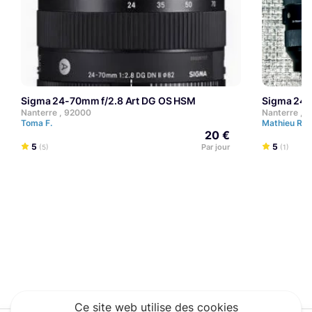
Sigma 24-70mm f/2.8 Art DG OS HSM
Sigma 24
Nanterre , 92000
Nanterre , 
Toma F.
Mathieu R.
20 €
5
5
Par jour
(5)
(1)