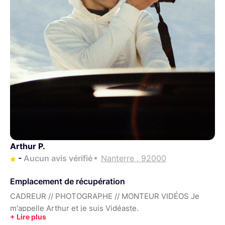
Arthur P.
-
Aucun avis vérifié
Nanterre , 92000
Emplacement de récupération
CADREUR // PHOTOGRAPHE // MONTEUR VIDÉOS Je
m'appelle Arthur et je suis Vidéaste.