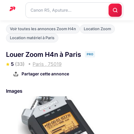
Accueil
Voir toutes les annonces Zoom H4n
Location Zoom
Support
Location matériel à Paris
Blog
Louer Zoom H4n à Paris
PRO
Nous
5
(33)
Paris , 75019
contacter
Partager cette annonce
Images