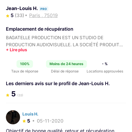
Jean-Louis H.
PRO
5
(33)
Paris , 75019
Emplacement de récupération
BAGATELLE PRODUCTION EST UN STUDIO DE
PRODUCTION AUDIOVISUELLE. LA SOCIÉTÉ PRODUIT
DU FILM PUBLICITAIRE & CORPORATE, DU VIDÉOCLIP,
DE LA PHOTOGRAPHIE ET DU CONTENU DIGITAL.
100%
Moins de 24 heures
- %
Taux de réponse
Délai de réponse
Locations approuvées
Les derniers avis sur le profil de Jean-Louis H.
5
(33)
Louis H.
5
05-11-2020
Objectif de bonne qualité, retour et récupération