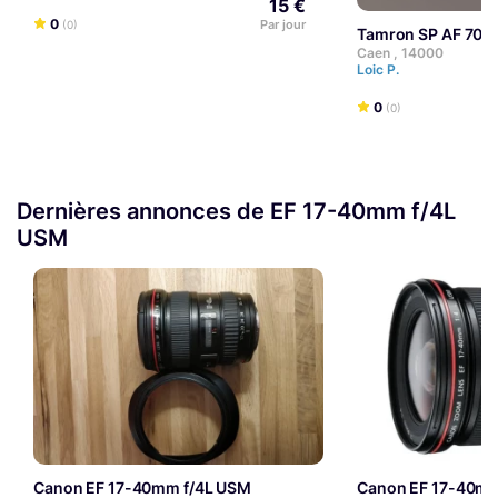
15 €
0
Par jour
(0)
Tamron SP AF 70-
Caen , 14000
Loic P.
0
(0)
Dernières annonces de EF 17-40mm f/4L
USM
Canon EF 17-40mm f/4L USM
Canon EF 17-40m