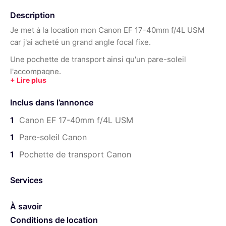
Description
Je met à la location mon Canon EF 17-40mm f/4L USM
car j'ai acheté un grand angle focal fixe.
Une pochette de transport ainsi qu'un pare-soleil
l'accompagne.
Il a quelques rayures dont une grosse au dessus de la
bague de focus. L'auto-focus marche très bien et le piqué
Inclus dans l’annonce
de cet objectif est top. Un bouton de focus auto / manuel
1
Canon EF 17-40mm f/4L USM
est présent sur l'objectif.
1
Pare-soleil Canon
Ce grand angle saura être polyvalent pour correspondre
à votre pratique ! A bientôt :)
1
Pochette de transport Canon
Services
À savoir
Conditions de location