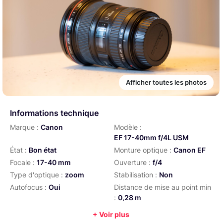
Afficher toutes les photos
Informations technique
Marque :
Canon
Modèle :
EF 17-40mm f/4L USM
État :
Bon état
Monture optique :
Canon EF
Focale :
17-40 mm
Ouverture :
f/4
Type d'optique :
zoom
Stabilisation :
Non
Autofocus :
Oui
Distance de mise au point min
:
0,28 m
Diamètre de filtre :
77 mm
Poids :
475 g
+ Voir plus