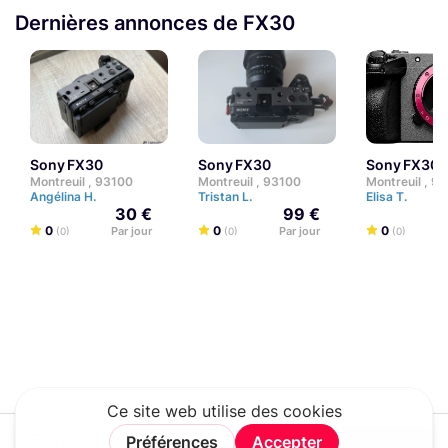
Dernières annonces de FX30
Sony FX30
Sony FX30
Sony FX30
Montreuil , 93100
Montreuil , 93100
Montreuil , 9
Angélina H.
Tristan L.
Elisa T.
30 €
99 €
0
0
0
Par jour
Par jour
(0)
(0)
(0)
35,00 €