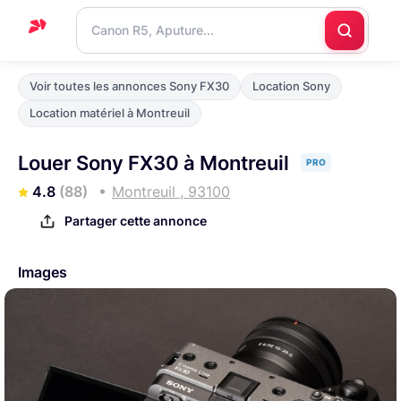
Accueil
Voir toutes les annonces Sony FX30
Location Sony
Support
Location matériel à Montreuil
Blog
Louer Sony FX30 à Montreuil
PRO
Nous
4.8
(88)
Montreuil , 93100
contacter
Partager cette annonce
Images