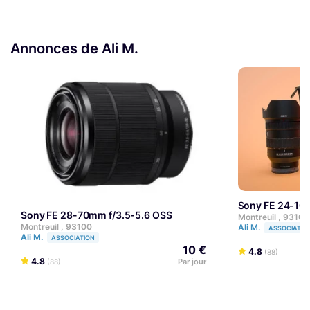
Annonces de Ali M.
Sony FE 24-10
Sony FE 28-70mm f/3.5-5.6 OSS
Montreuil , 93100
Montreuil , 93100
Ali M.
ASSOCIATIO
Ali M.
ASSOCIATION
10 €
4.8
(88)
4.8
Par jour
(88)