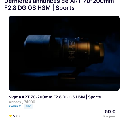
Dernières annonces de ART 70-200mm
F2.8 DG OS HSM | Sports
Sigma ART 70-200mm F2.8 DG OS HSM | Sports
Annecy , 74000
Kevin C.
PRO
50 €
5
Par jour
(1)