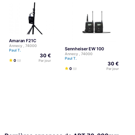
Amaran F21C
Annecy , 74000
Sennheiser EW 100
Paul T.
Annecy , 74000
30 €
A
Paul T.
0
Par jour
(0)
P
30 €
0
Par jour
(0)