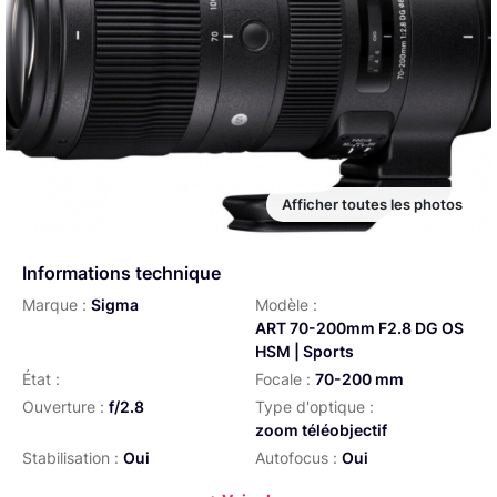
Afficher toutes les photos
Informations technique
Marque :
Sigma
Modèle :
ART 70-200mm F2.8 DG OS
HSM | Sports
État :
Focale :
70-200 mm
Ouverture :
f/2.8
Type d'optique :
zoom téléobjectif
Stabilisation :
Oui
Autofocus :
Oui
Distance de mise au point min
Diamètre de filtre :
82 mm