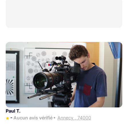
Paul T.
-
Aucun avis vérifié
Annecy , 74000