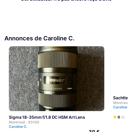
Annonces de Caroline C.
Sachtle
Montreuil 
Caroline C
Sigma 18-35mm f/1.8 DC HSM Art Lens
0
(0)
Montreuil , 93100
Caroline C.
30 €