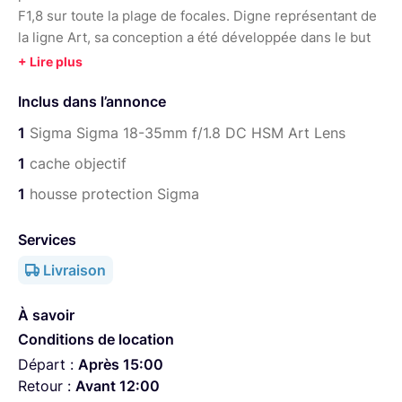
F1,8 sur toute la plage de focales. Digne représentant de
la ligne Art, sa conception a été développée dans le but
de proposer le plus haut niveau de performance optique
et un pouvoir créatif sans égal. C'est le premier zoom au
Inclus dans l’annonce
monde à proposer une telle ouverture de F1.8 et une
qualité d'image digne des meilleures focales fixes de la
1
Sigma Sigma 18-35mm f/1.8 DC HSM Art Lens
ligne Art par SIGMA.
1
cache objectif
état : très bon
1
housse protection Sigma
Optimisé pour les reflex à capteur APS-C
Services
Zoom standard lumineux à ouverture constante
Livraison
Personnalisable via la nouvelle station d'accueil
exclusive SIGMA USB DOCK
À savoir
Un objectif parfaitement adapté à la vidéo sur reflex
Conditions de location
et hybride et apprécié des vidéastes
Départ :
Après 15:00
Retour :
Avant 12:00