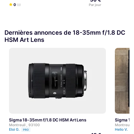
0
Par jour
(0)
Dernières annonces de 18-35mm f/1.8 DC
HSM Art Lens
Sigma 18-35mm f/1.8 DC HSM Art Lens
Sigma 1
Montreuil , 93100
Montreuil 
Eloi G.
Helio V.
PRO