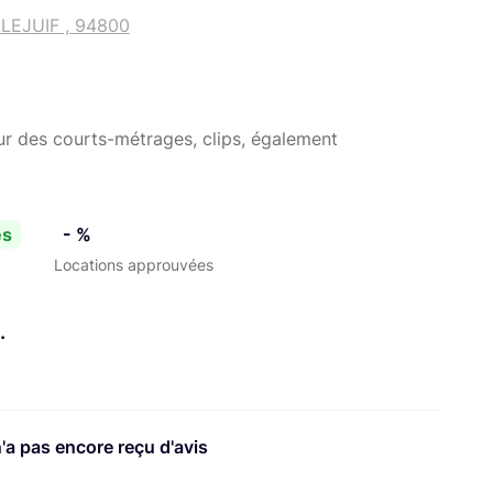
LLEJUIF , 94800
r des courts-métrages, clips, également
es
- %
Locations approuvées
.
n'a pas encore reçu d'avis