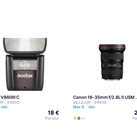
 V860III C
Canon 16-35mm f/2.8L II USM
IF , 94800
VILLEJUIF , 94800
Max S.
PRO
PRO
18 €
Par jour
0
Pa
(0)