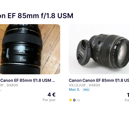
on EF 85mm f/1.8 USM
n Canon EF 85mm f/1.8 USM
Canon Canon EF 85mm f/1.8 U
IF , 94800
VILLEJUIF , 94800
L.
Max S.
PRO
4 €
Par jour
0
Pa
(0)