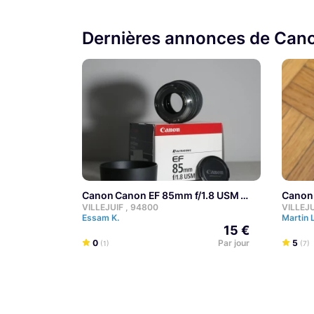
Dernières annonces de Can
Canon Canon EF 85mm f/1.8 USM
Cano
VILLEJUIF , 94800
VILLEJU
Essam K.
Martin 
15 €
0
Par jour
5
(1)
(7)