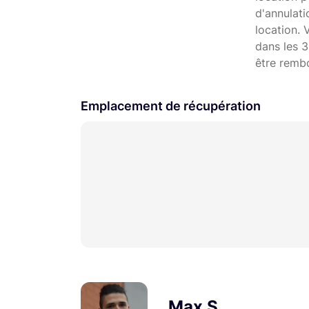
d'annulat
location. 
dans les 3
être remb
Emplacement de récupération
Max S.