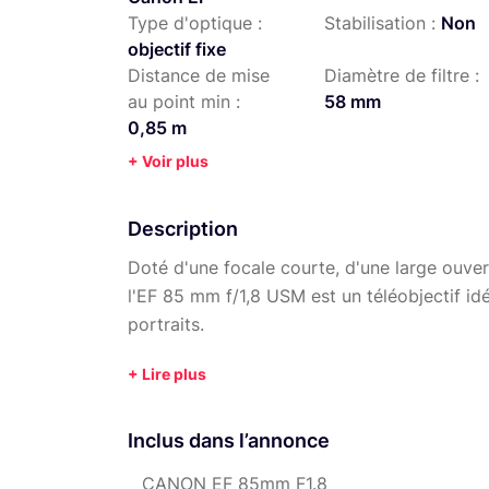
Type d'optique :
Stabilisation :
Non
objectif fixe
Distance de mise
Diamètre de filtre :
au point min :
58 mm
0,85 m
+ Voir plus
Description
Doté d'une focale courte, d'une large ouver
l'EF 85 mm f/1,8 USM est un téléobjectif id
portraits.
Autres objectifs zoom Canon L disponibles 
Autres objectifs fixes Canon disponibles à l
Inclus dans l’annonce
Ajoutez un pack caméra à votre panier do
CANON EF 85mm F1.8