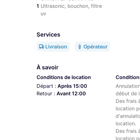
PROMO de -10% valable sur l'intégralité de 
1
Ultrasonic, bouchon, filtre
validation de votre commande.
uv
Services
Livraison
Opérateur
À savoir
Conditions de location
Condition
Départ :
Après 15:00
Annulation
Retour :
Avant 12:00
début de l
Des frais 
location p
d'annulati
location.
Des frais 
location p