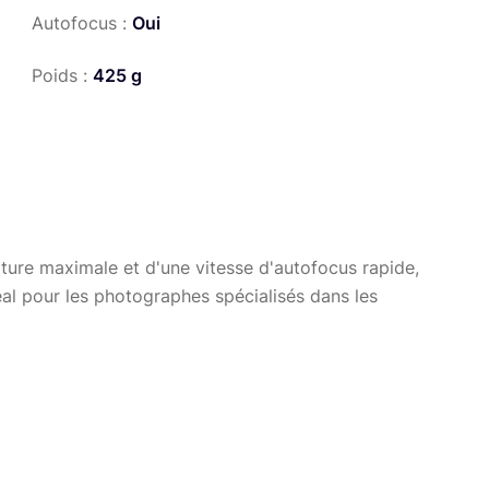
Autofocus :
Oui
Poids :
425 g
ture maximale et d'une vitesse d'autofocus rapide,
éal pour les photographes spécialisés dans les
à la location :
16-35mm F2.8 II
,
70-200mm F2.8 II
a location :
50mm F1.8 USM
nt par exemple
Canon 5D IV
et recevez un CODE