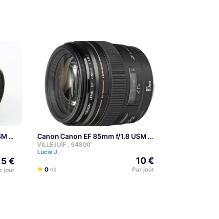
SM
Canon Canon EF 85mm f/1.8 USM
VILLEJUIF , 94800
Lucie J.
10 €
15 €
0
Par jour
r jour
(0)