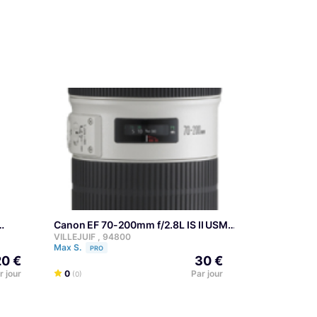
Canon EF 70-200mm f/2.8L IS II USM
VILLEJUIF , 94800
Max S.
PRO
20 €
30 €
r jour
0
Par jour
(0)