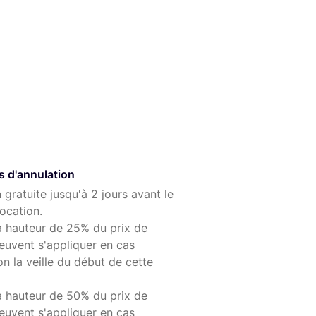
votre location, envoyé par messagerie lors de la
s d'annulation
 gratuite jusqu'à 2 jours avant le
ocation.
à hauteur de 25% du prix de
euvent s'appliquer en cas
on la veille du début de cette
à hauteur de 50% du prix de
euvent s'appliquer en cas