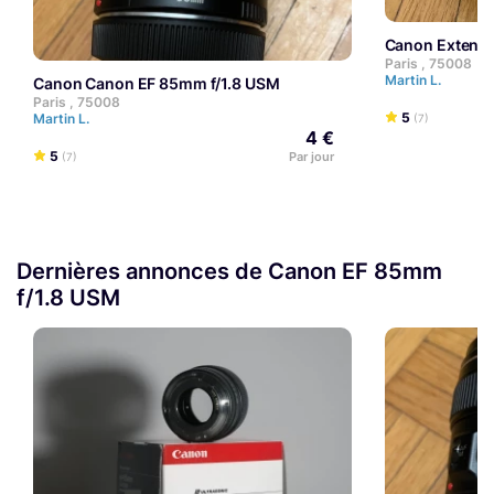
Canon Extender
Paris , 75008
Martin L.
Canon Canon EF 85mm f/1.8 USM
Paris , 75008
5
Martin L.
(7)
4 €
5
Par jour
(7)
Dernières annonces de Canon EF 85mm
f/1.8 USM