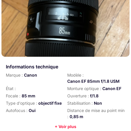
Informations technique
Marque :
Canon
Modèle :
Canon EF 85mm f/1.8 USM
État :
Monture optique :
Canon EF
Focale :
85 mm
Ouverture :
f/1.8
Type d'optique :
objectif fixe
Stabilisation :
Non
Autofocus :
Oui
Distance de mise au point min
:
0,85 m
Diamètre de filtre :
58 mm
Poids :
425 g
+ Voir plus