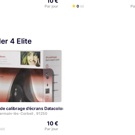
10 €
Par jour
0
Pa
(0)
r 4 Elite
 de calibrage d'écrans Datacolor Spyder 4 Elite
EXPERT
ermain-lès-Corbeil , 91250
10 €
Par jour
402)