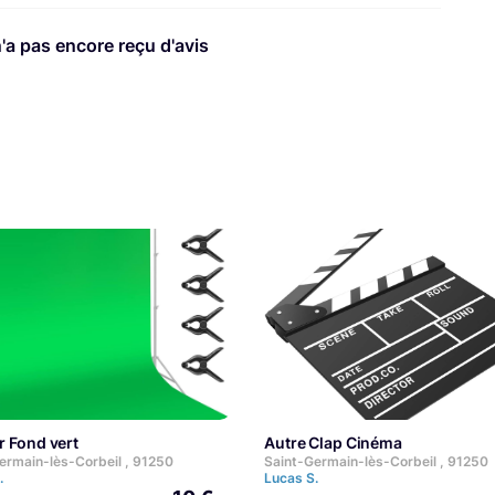
n'a pas encore reçu d'avis
r Fond vert
Autre Clap Cinéma
ermain-lès-Corbeil , 91250
Saint-Germain-lès-Corbeil , 91250
.
Lucas S.