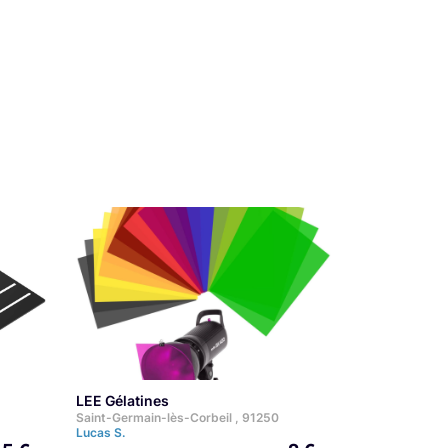
LEE Gélatines
Saint-Germain-lès-Corbeil , 91250
Lucas S.