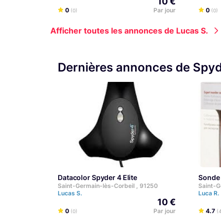
10 €
0
Par jour
0
(0)
(0)
Afficher toutes les annonces de Lucas S.
Dernières annonces de Spyde
Datacolor Spyder 4 Elite
Sonde
Saint-Germain-lès-Corbeil , 91250
Saint-G
Lucas S.
Luca R.
10 €
0
Par jour
4.7
(0)
(