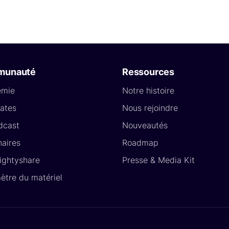
munauté
Ressources
émie
Notre histoire
ates
Nous rejoindre
dcast
Nouveautés
naires
Roadmap
Lightyshare
Presse & Media Kit
ètre du matériel