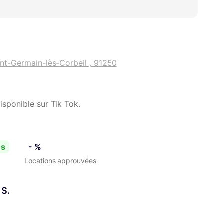
int-Germain-lès-Corbeil , 91250
disponible sur Tik Tok.
es
- %
Locations approuvées
 S.