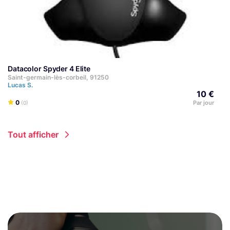
Datacolor Spyder 4 Elite
Saint-germain-lès-corbeil, 91250
Lucas S.
10 €
0
Par jour
(0)
Tout afficher