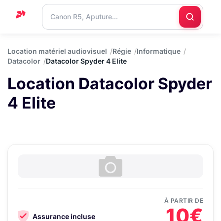
Accueil
Location matériel audiovisuel
Régie
Informatique
Datacolor
Datacolor Spyder 4 Elite
Support
Location Datacolor Spyder
Blog
4 Elite
Nous
contacter
À PARTIR DE
10€
Assurance incluse