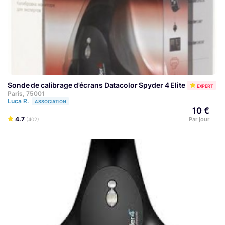
Sonde de calibrage d'écrans Datacolor Spyder 4 Elite
EXPERT
Paris, 75001
Luca R.
ASSOCIATION
10 €
4.7
Par jour
(402)