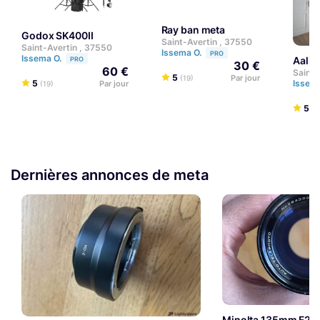
Ray ban meta
Godox SK400II
Saint-Avertin , 37550
Saint-Avertin , 37550
Issema O.
PRO
Issema O.
aali
PRO
30 €
60 €
Saint-
5
Par jour
(19)
5
Issem
Par jour
(19)
5
(1
Dernières annonces de meta
Minolta 135mm F2