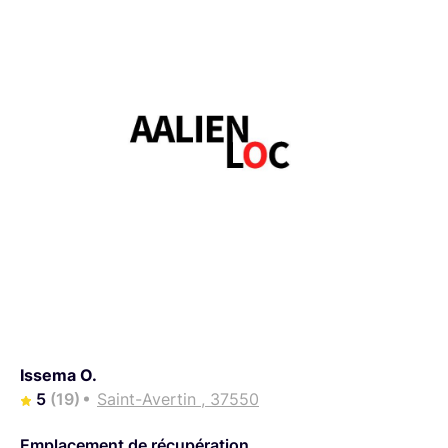
Issema O.
5
(19)
Saint-Avertin , 37550
Emplacement de récupération