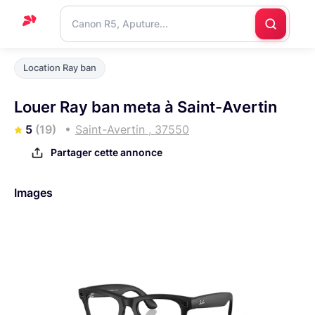
Accueil
Location Ray ban
Support
Louer Ray ban meta à Saint-Avertin
Blog
5
(19)
Saint-Avertin , 37550
Nous
Partager cette annonce
contacter
Images