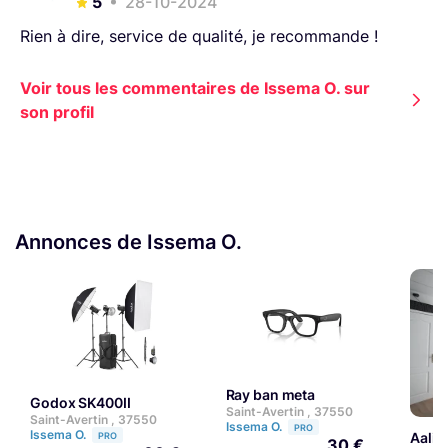
5
28-10-2024
Rien à dire, service de qualité, je recommande !
Voir tous les commentaires de Issema O. sur
son profil
Annonces de Issema O.
Ray ban meta
Godox SK400II
Saint-Avertin , 37550
Saint-Avertin , 37550
Issema O.
PRO
Issema O.
aali
PRO
30 €