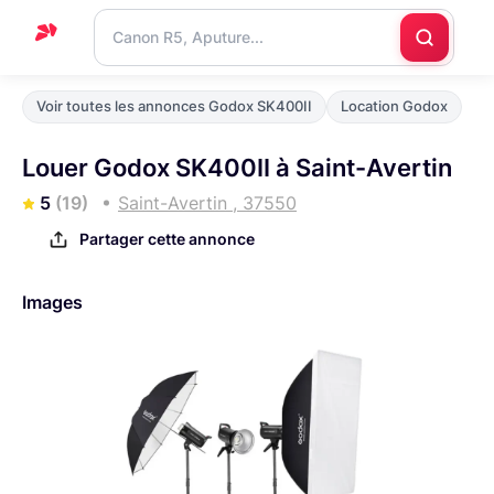
Accueil
Voir toutes les annonces Godox SK400II
Location Godox
Support
Louer Godox SK400II à Saint-Avertin
Blog
5
(19)
Saint-Avertin , 37550
Nous
Partager cette annonce
contacter
Images