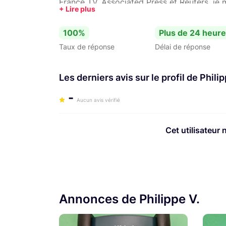
France TV, Associated Press et Reuters, je m
domaine institutionnel et développe actuel
vidéo pour des conférences et café-débat d
100%
Plus de 24 heur
Taux de réponse
Délai de réponse
Les derniers avis sur le profil de Philip
-
Aucun avis vérifié
Cet utilisateur 
Annonces de Philippe V.