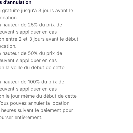
s d'annulation
 gratuite jusqu'à 3 jours avant le
ocation.
 de déconnecter les instruments sans avoir à "muter"
à hauteur de 25% du prix de
euvent s'appliquer en cas
nterne
on entre 2 et 3 jours avant le début
ocation.
à hauteur de 50% du prix de
euvent s'appliquer en cas
on la veille du début de cette
à hauteur de 100% du prix de
euvent s'appliquer en cas
ion le jour même du début de cette
Vous pouvez annuler la location
 heures suivant le paiement pour
ourser entièrement.