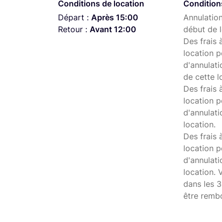
Conditions de location
Condition
Interrupteur de coupure de mise à la terre
Départ :
Après 15:00
Annulation
Retour :
Avant 12:00
début de l
Interrupteur de mise en service permettant
Des frais 
les voies de consoles
location p
Alimentation 48V via la console ou la pile i
d'annulati
de cette l
Des frais 
location p
d'annulati
location.
Des frais 
location p
d'annulat
location. 
dans les 3
être remb