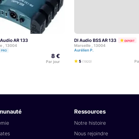
I Audio AR 133
DI Audio BSS AR 133
EXPERT
le , 13004
Marseille , 13004
Aurélien P.
PRO
8 €
5
Pa
Par jour
(1920)
munauté
Ressources
émie
Notre histoire
ates
Nous rejoindre