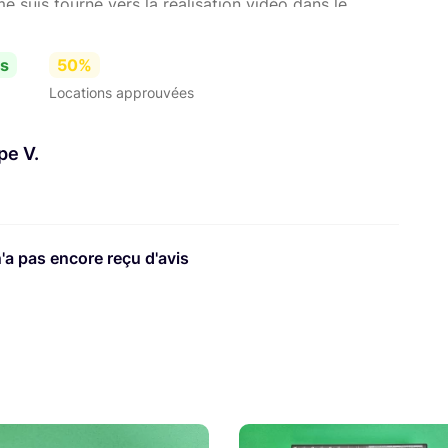
e suis tourné vers la réalisation vidéo dans le
lement une agence digitale de streaming et captation
ans le sud de la France entre Nice et Montpellier
es
50%
Locations approuvées
pe V.
n'a pas encore reçu d'avis