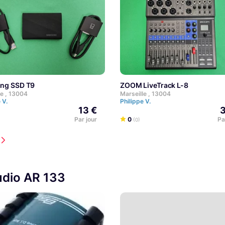
ung SSD T9
ZOOM LiveTrack L-8
le , 13004
Marseille , 13004
e V.
Philippe V.
13 €
3
Par jour
0
Pa
(0)
udio AR 133