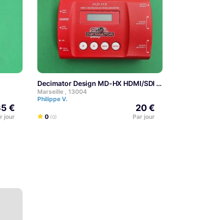
Decimator Design MD-HX HDMI/SDI
Marseille , 13004
Philippe V.
5 €
20 €
r jour
0
Par jour
(0)