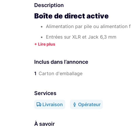
Description
Boîte de direct active
Alimentation par pile ou alimentation
Entrées sur XLR et Jack 6,3 mm
Sortie sur XLR
Sortie Link sur Jack 6,3 mm
Inclus dans l’annonce
Sorties avec isolation galvanique
1
Carton d'emballage
Interrupteur de masse
Pad atténuateur -20 / -40 dB
Services
Livraison
Opérateur
Boîtier DI la plus rependue du marcher. Très 
Spécification techniques :
À savoir
3 sensibilités d’entrée (0, -20 & -40 dB)