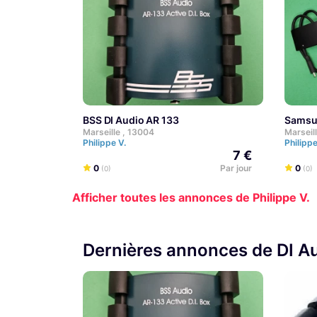
BSS DI Audio AR 133
Sams
Marseille , 13004
Marseil
Philippe V.
Philipp
7 €
0
Par jour
0
(0)
(0)
Afficher toutes les annonces de Philippe V.
Dernières annonces de DI A