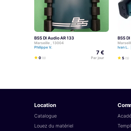
BSS DI Audio AR 133
BSS D
Marseille , 13004
Marseil
Philippe V.
Ivan L.
7 €
0
Par jour
5
(0)
(5)
Location
Com
Catalogue
Acad
Louez du matériel
Templ