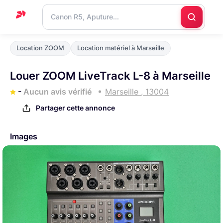
Accueil
Location ZOOM
Location matériel à Marseille
Support
Louer ZOOM LiveTrack L-8 à Marseille
Blog
-
Aucun avis vérifié
Marseille , 13004
Nous
Partager cette annonce
contacter
Images