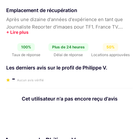
Emplacement de récupération
Après une dizaine d'années d'expérience en tant que
Journaliste Reporter d'images pour TF1, France TV,
Associated Press et Reuters, je me suis tourné vers la
réalisation vidéo dans le domaine institutionnel et
100%
Plus de 24 heures
50%
développe actuellement une agence digitale de
Taux de réponse
Délai de réponse
Locations approuvées
streaming et captation vidéo pour des conférences et
café-débat dans le sud de la France entre Nice et
Les derniers avis sur le profil de Philippe V.
Montpellier
-
Aucun avis vérifié
Cet utilisateur n'a pas encore reçu d'avis