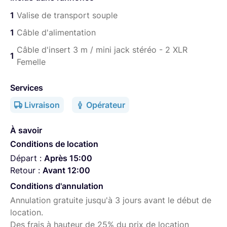
Canaux 3-6 pour les signaux microphone/ligne sur
1
Valise de transport souple
prises combinées XLR/Jack TRS 6,3 mm
1
Câble d'alimentation
Canaux 7-8 pour les signaux ligne sur Jack 6,3 mm
Câble d'insert 3 m / mini jack stéréo - 2 XLR
1
Port USB et prise mini Jack TRRS 3,5 mm TRRS
Femelle
(téléphone) pour lecture stéréo
Services
Fonction Mix-Minus pour empêcher les retours
audio des invités connectés
Livraison
Opérateur
EQ 3 bandes, filtre coupe-bas, contrôle du
panoramique et boucle d'effets par canal
À savoir
Conditions de location
Alimentation fantôme +48 V commutable
Départ :
Après 15:00
Section d'effets avec 8 programmes différents
Retour :
Avant 12:00
6 pads assignables pour les jingles, intros, outros
Conditions d'annulation
et effets sonores
Annulation gratuite jusqu'à 3 jours avant le début de
4 sorties casque sur Jack TRS 6,3 mm pour le
location.
mixage principal et 3 mixages de monitoring
Des frais à hauteur de 25% du prix de location