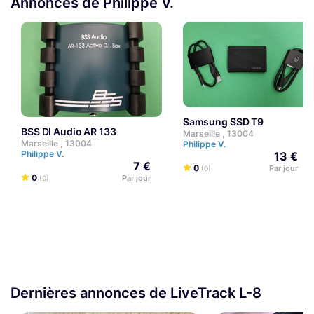
Annonces de Philippe V.
Samsung SSD T9
BSS DI Audio AR 133
Marseille , 13004
Marseille , 13004
Philippe V.
Philippe V.
13 €
7 €
0
Par jour
(0)
0
Par jour
(0)
Dernières annonces de LiveTrack L-8