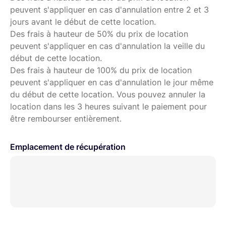
peuvent s'appliquer en cas d'annulation entre 2 et 3
Sortie stéréo symétrique sur XLR
jours avant le début de cette location.
7 mémoires de scènes pour les mixages
Des frais à hauteur de 50% du prix de location
peuvent s'appliquer en cas d'annulation la veille du
Fonctionnement avec 4 piles AA possible (piles
début de cette location.
optionnelles non fournies)
Des frais à hauteur de 100% du prix de location
Enregistre jusqu'à 12 pistes sur carte SD ou
peuvent s'appliquer en cas d'annulation le jour même
ordinateur (USB) à 24-bit / 96 kHz maximum
du début de cette location. Vous pouvez annuler la
Enregistrement simultané sur carte SD et
location dans les 3 heures suivant le paiement pour
ordinateur possible avec un maximum de 24 bits /
être rembourser entièrement.
48 kHz
Emplacement de récupération
Interface audio USB intégrée avec 12 entrées et 4
sorties
Port USB 2.0
Configuration requise: min. Win7, min. macOS 10.12
Dimensions (L x P x H): 282 x 268 x 74 mm