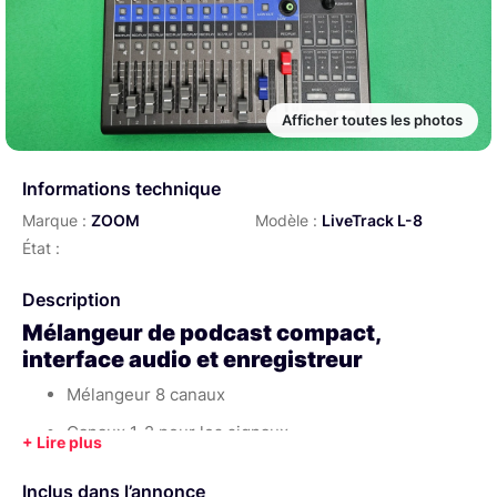
Afficher toutes les photos
Informations technique
Marque :
ZOOM
Modèle :
LiveTrack L-8
État :
Description
Mélangeur de podcast compact,
interface audio et enregistreur
Mélangeur 8 canaux
Canaux 1-2 pour les signaux
microphone/ligne/instrument sur prises combinées
XLR/Jack TRS 6,3 mm
Inclus dans l’annonce