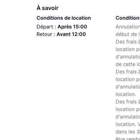
À savoir
Conditions de location
Condition
Départ :
Après 15:00
Annulation
Retour :
Avant 12:00
début de l
Des frais 
location p
d'annulati
de cette l
Des frais 
location p
d'annulati
location.
Des frais 
location p
d'annulat
location. 
dans les 3
être remb