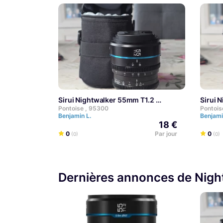
Sirui Nightwalker 55mm T1.2
Sirui
Pontoise , 95300
Pontois
Benjamin L.
Benjami
18 €
0
Par jour
0
(0)
(0)
Dernières annonces de Nig