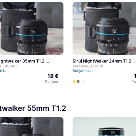
 Nightwalker 35mm T1.2
Sirui NightWalker 24mm T1.2
e , 95300
Pontoise , 95300
n L.
Benjamin L.
18 €
Par jour
0
Pa
(0)
htwalker 55mm T1.2