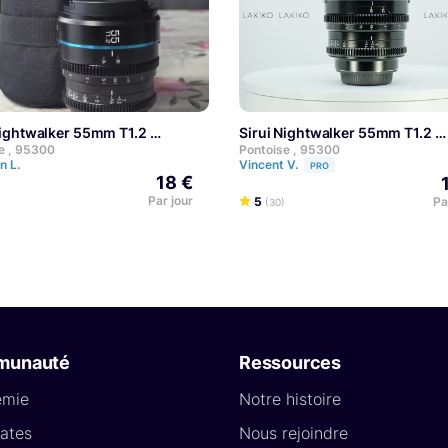
 Nightwalker 55mm T1.2
Sirui Nightwalker 55mm T1.2
e , 95300
Pontoise , 95300
n L.
Vincent V.
PRO
18 €
Par jour
5
Pa
(30)
munauté
Ressources
émie
Notre histoire
ates
Nous rejoindre