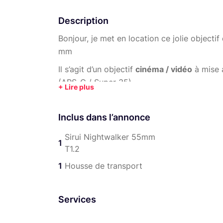
Description
Bonjour, je met en location ce jolie objecti
mm
Il s’agit d’un objectif
cinéma / vidéo
à mise 
(APS-C / Super 35).
Je fournis lors de la location une protecti
Inclus dans l’annonce
Au plaisir de vous servir :D
Sirui Nightwalker 55mm
1
T1.2
1
Housse de transport
Services