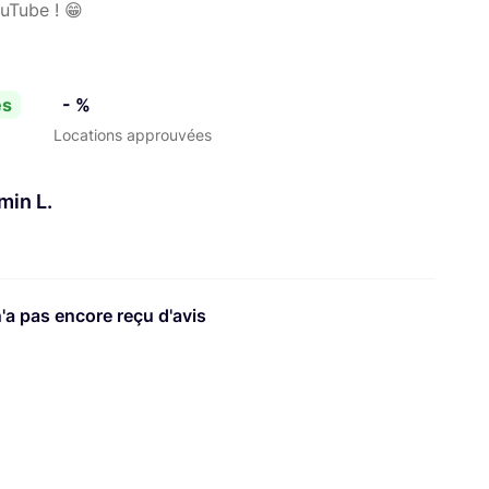
uTube ! 😁
es
- %
Locations approuvées
min L.
n'a pas encore reçu d'avis