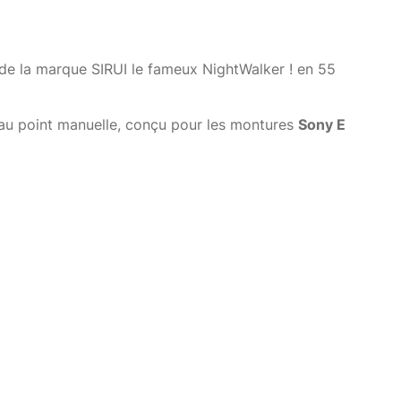
f de la marque SIRUI le fameux NightWalker ! en 55
au point manuelle, conçu pour les montures
Sony E
on qui permet de voyager en toute sérénité :D