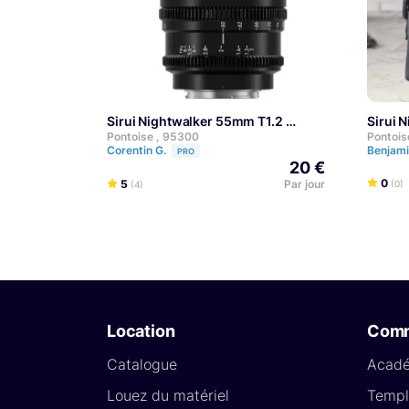
Sirui Nightwalker 55mm T1.2
Sirui
Pontoise , 95300
Pontois
Corentin G.
Benjami
PRO
20 €
0
5
Par jour
(0)
(4)
Location
Com
Catalogue
Acad
Louez du matériel
Templ