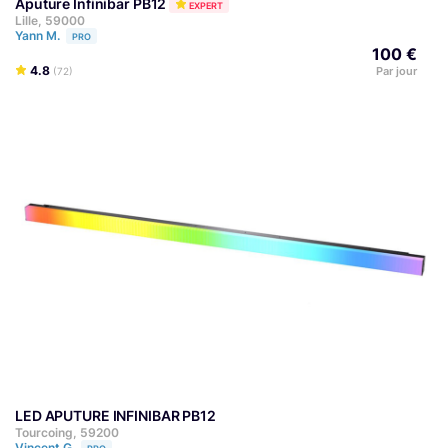
Aputure Infinibar PB12
EXPERT
Lille, 59000
Yann M.
PRO
100 €
4.8
Par jour
(72)
LED APUTURE INFINIBAR PB12
Tourcoing, 59200
Vincent G.