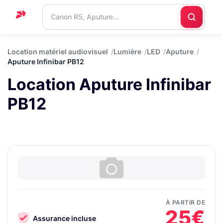
Accueil
Location matériel audiovisuel
Lumière
LED
Aputure
Aputure Infinibar PB12
Support
Location Aputure Infinibar
Blog
PB12
Nous
contacter
À PARTIR DE
25€
Assurance incluse