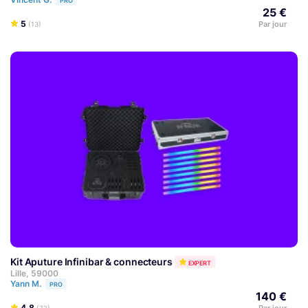
PRO
25 €
5
Par jour
(13)
Kit Aputure Infinibar & connecteurs
EXPERT
Lille, 59000
Yann M.
PRO
140 €
4.8
Par jour
(72)