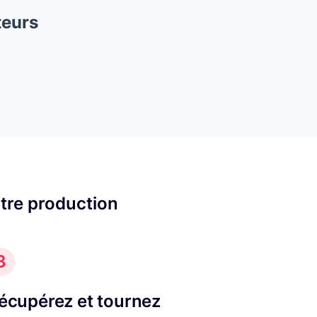
teurs
otre production
3
écupérez et tournez