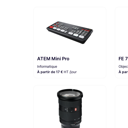
ATEM Mini Pro
FE 
Informatique
Objec
À partir de 17 €
HT /jour
À par