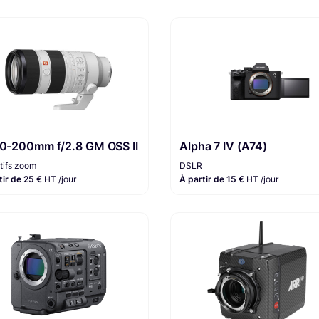
70-200mm f/2.8 GM OSS II
Alpha 7 IV (A74)
tifs zoom
DSLR
tir de 25 €
HT /jour
À partir de 15 €
HT /jour