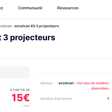
ez
Communauté
Ressources
xcelvan
excelvan Kit 3 projecteurs
t 3 projecteurs
excelvan -
Marque
Voir plus de modèles
disponibles
À PARTIR DE
15€
1
Nombre d'annonces
/ Jour