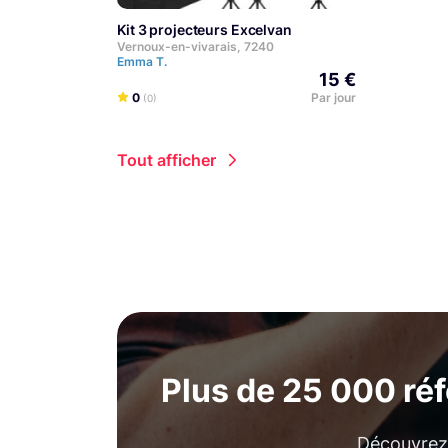
Kit 3 projecteurs Excelvan
Vernoux-en-vivarais, 7240
Emma T.
15 €
0
Par jour
(0)
Tout afficher
Plus de 25 000 ré
Découvrez 