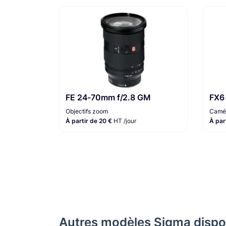
FE 24-70mm f/2.8 GM
FX6
Objectifs zoom
Camér
À partir de 20 €
HT /jour
À par
Autres modèles Sigma dispon