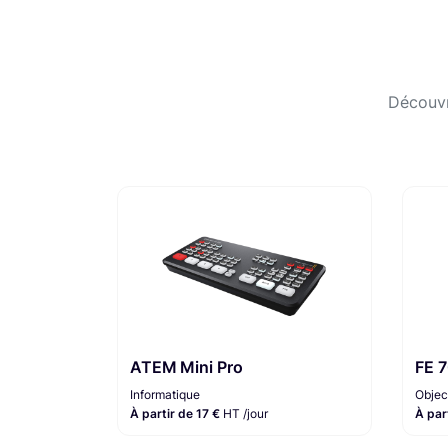
Découvr
ATEM Mini Pro
FE 
Informatique
Objec
À partir de 17 €
HT /jour
À par