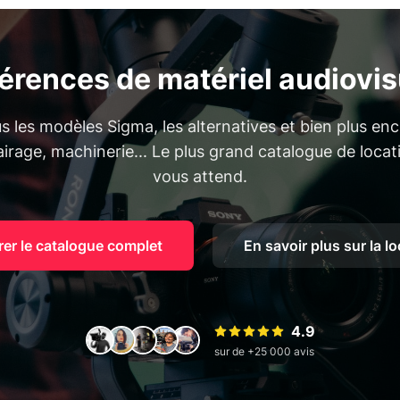
férences de matériel audiovis
 les modèles Sigma, les alternatives et bien plus en
lairage, machinerie... Le plus grand catalogue de loca
vous attend.
rer le catalogue complet
En savoir plus sur la l
4.9
sur de +25 000 avis