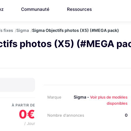
ez
Communauté
Ressources
s fixes
Sigma
Sigma Objectifs photos (X5) (#MEGA pack)
ctifs photos (X5) (#MEGA pa
Sigma -
Marque
Voir plus de modèles
disponibles
À PARTIR DE
0€
0
Nombre d'annonces
/ Jour