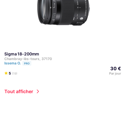
Sigma 18-200mm
Chambray-lès-tours, 37170
Issema O.
PRO
30 €
5
Par jour
(19)
Tout afficher