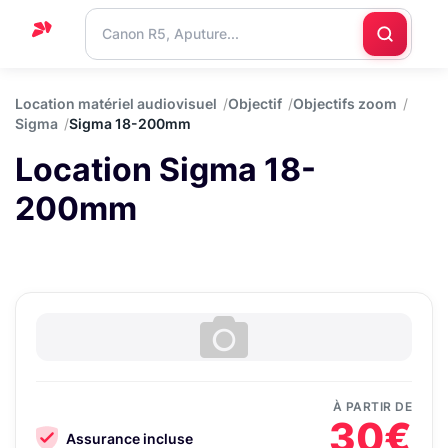
Accueil
Location matériel audiovisuel
Objectif
Objectifs zoom
Sigma
Sigma 18-200mm
Support
Location Sigma 18-
Blog
200mm
Nous
contacter
À PARTIR DE
30€
Assurance incluse