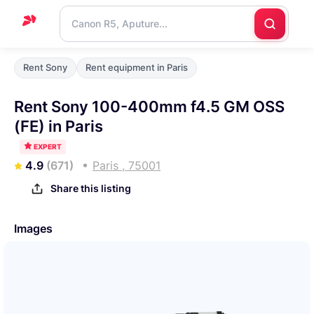
Home
Rent Sony
Rent equipment in Paris
Support
Rent Sony 100-400mm f4.5 GM OSS
Blog
(FE) in Paris
Contact
EXPERT
us
4.9
(671)
Paris , 75001
Share this listing
Images