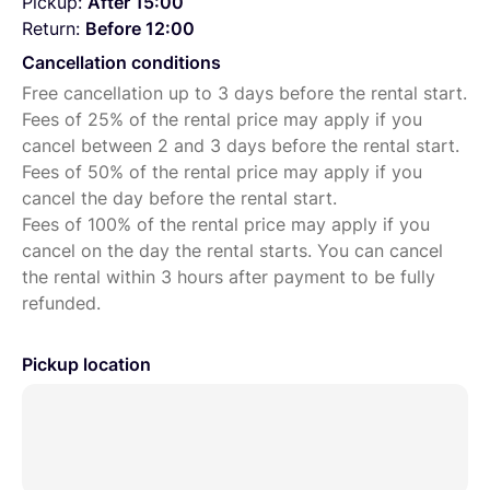
Pickup:
After 15:00
atténués, pour des vidéos fluides de qualité
Return:
Before 12:00
professionnelle.
Cancellation conditions
Free cancellation up to 3 days before the rental start.
Bénéficiez de 10%
de réduction sur votre panier si vous
Fees of 25% of the rental price may apply if you
avez besoin d'objectifs ou d'accessoires
cancel between 2 and 3 days before the rental start.
supplémentaires. Le code sera envoyé par messagerie
Fees of 50% of the rental price may apply if you
lors de la validation de votre commande.
cancel the day before the rental start.
RETRAIT DU MATÉRIEL
7 Jours /7 en Matinée / Journée /
Fees of 100% of the rental price may apply if you
Soirée sur Paris Châtelet. Me contacter par messagerie
cancel on the day the rental starts. You can cancel
pour plus d'informations, je serai ravi de répondre à vos
the rental within 3 hours after payment to be fully
questions.
refunded.
ACCÈS À LA BOUTIQUE :
ICI
Pickup location
Aperçu de notre
Catalogue
d’objectifs :
Sony FE 12-24mm f2.8 GM
Sony FE 16-35mm f2.8 GM