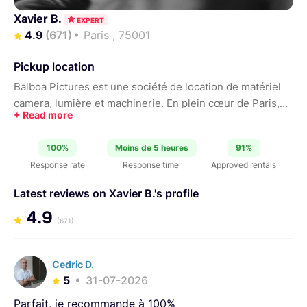
Xavier B.
EXPERT
4.9
(671)
Paris , 75001
Pickup location
Balboa Pictures est une société de location de matériel
camera, lumière et machinerie. En plein cœur de Paris,
nous sommes ouverts 7 jours sur 7, de 10h à 18h et
toujours disponibles sur rdv. Coté photo et vidéo, nous
100%
Moins de 5 heures
91%
nous sommes orientés vers la marque Sony; nous avons
Response rate
Response time
Approved rentals
10 boitiers / cameras Sony FF et près de 50 objectifs
compatibles. Avec une expertise dans les domaines du
Latest reviews on Xavier B.'s profile
cinéma fiction et documentaire par notre expérience de
4.9
techniciens, et dans l'éclairage en particulier.
(671)
Cedric D.
5
31-07-2026
Parfait, je recommande à 100%