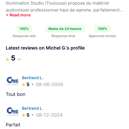
Illumination Studio (Toulouse) propose du matériel
audiovisuel professionnel haut de gamme, parfaitement
entretenu. Idéal pour tournages cinéma, interviews,
pubs, clips, documentaires ou projets créatifs. Matériel
100%
Moins de 24 heures
100%
disponible : - Caméra Sony A7S III – 4K, plein format,
Response rate
Response time
Approved rentals
excellent en basse lumière. - Optiques Sony GM (f/1.4)
Qualité cinéma – bokeh professionnel 24mm, 35mm,
Latest reviews on Michel G.'s profile
50mm et 85mm - Accessoires caméra - Atomos Ninja +
5
accessoires (monitoring + enregistrement ProRes) -
(4)
Éclairage professionnel (Puissants projecteurs LED →
pubs, clips, interviews, fiction.) : 2× Aputure LS 600d, 1x
Bertrand L.
Aputure Amaran F21x - Mouvement caméra : Edelkrone
5
08-06-2026
Slider Max + HeadPlus (Mouvements fluides, motorisés,
précis (interviews dynamiques, pubs, produits).
Tout bon
Bertrand L.
5
08-12-2024
Parfait