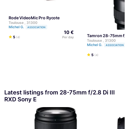
Rode VideoMic Pro Rycote
Toulouse , 31300
Michel G.
ASSOCIATION
10 €
Tamron 28-75mm f/2.8
5
Per day
(4)
Toulouse , 31300
Michel G.
ASSOCIATION
5
(4)
Latest listings from 28-75mm f/2.8 Di III
RXD Sony E