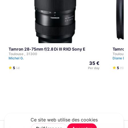
Tamron 28-75mm f/2.8 Di III RXD Sony E
Tamron
Toulouse , 31300
Toulouse
Michel G.
Diane D.
35 €
5
5
Per day
(4)
(1)