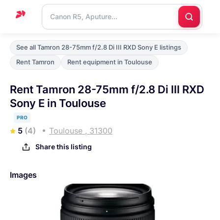
Home
See all Tamron 28-75mm f/2.8 Di III RXD Sony E listings
Support
Rent Tamron
Rent equipment in Toulouse
Blog
Rent Tamron 28-75mm f/2.8 Di III RXD
Contact
Sony E in Toulouse
us
PRO
5
(4)
Toulouse , 31300
Share this listing
Images