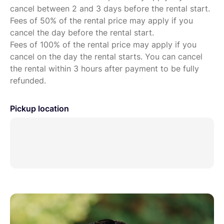
cancel between 2 and 3 days before the rental start.
plans rapprochés
Fees of 50% of the rental price may apply if you
Format compact et poids contenu
cancel the day before the rental start.
Fees of 100% of the rental price may apply if you
Idéal pour :
cancel on the day the rental starts. You can cancel
Reportage et documentaire
the rental within 3 hours after payment to be fully
refunded.
Interviews
Mariages et événements
Pickup location
Photo et vidéo polyvalentes
Création de contenu
État :
Excellent état optique et mécanique. Lentilles
propres, autofocus parfaitement fonctionnel. Prêt à
l'emploi.