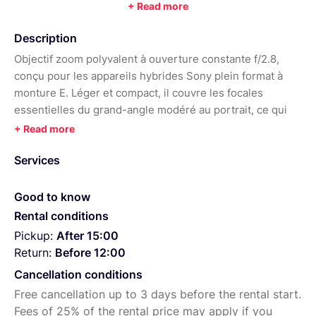
+ Read more
Description
Objectif zoom polyvalent à ouverture constante f/2.8,
conçu pour les appareils hybrides Sony plein format à
monture E. Léger et compact, il couvre les focales
essentielles du grand-angle modéré au portrait, ce qui
en fait un excellent choix pour le documentaire,
l'interview, l'événementiel et le voyage.
Services
Caractéristiques principales :
Focale : 28-75 mm
Good to know
Rental conditions
Ouverture constante : f/2.8
Pickup:
After 15:00
Compatible Full Frame Sony E
Return:
Before 12:00
Autofocus rapide et silencieux (RXD)
Cancellation conditions
Excellente qualité d'image et beau rendu du bokeh
Free cancellation up to 3 days before the rental start.
Fees of 25% of the rental price may apply if you
Distance minimale de mise au point réduite pour les