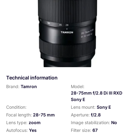
Technical information
Brand:
Tamron
Model:
28-75mm f/2.8 Di III RXD
Sony E
Condition:
Lens mount:
Sony E
Focal length:
28-75 mm
Aperture:
f/2.8
Lens type:
zoom
Image stabilization:
No
Autofocus:
Yes
Filter size:
67
Weight:
550
Year:
2018