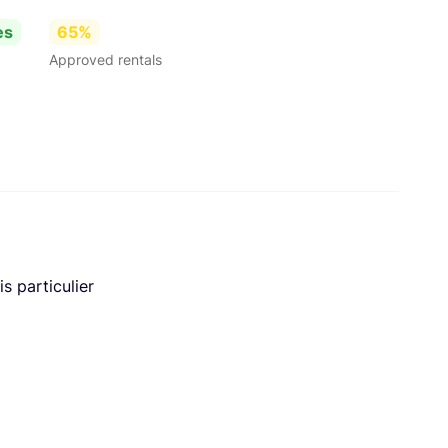
es
65%
Approved rentals
s particulier