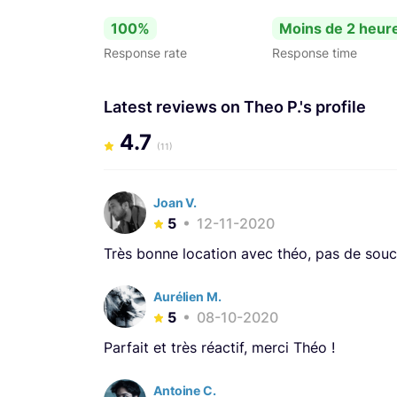
100%
Moins de 2 heur
Response rate
Response time
Latest reviews on Theo P.'s profile
4.7
(11)
Joan V.
5
12-11-2020
Très bonne location avec théo, pas de souci
Aurélien M.
5
08-10-2020
Parfait et très réactif, merci Théo !
Antoine C.