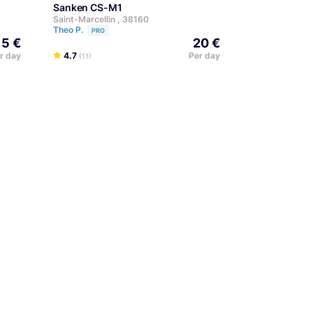
Sanken CS-M1
Saint-Marcellin , 38160
Theo P.
PRO
15 €
20 €
r day
4.7
Per day
(11)