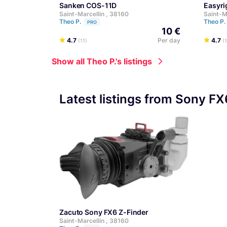
Sanken COS-11D
Easyr
Saint-Marcellin , 38160
Saint-M
Theo P.
Theo P.
PRO
10 €
4.7
Per day
4.7
(11)
(1
Show all Theo P.'s listings
Latest listings from Sony FX
Zacuto Sony FX6 Z-Finder
Saint-Marcellin , 38160