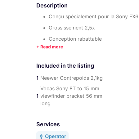
Description
Conçu spécialement pour la Sony FX6
Grossissement 2,5x
Conception rabattable
Molette de réglage dioptrique
Réglage dioptrique de -4 à 0
Included in the listing
Deux cadres d’extension inclus
1
Neewer Contrepoids 2,1kg
Mounting bracket incluse
Vocas Sony 8T to 15 mm
Masque solaire en aluminium
1
viewfinder bracket 56 mm
long
Disques anti-buée
Services
Operator