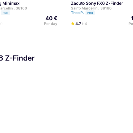
ig Minimax
Zacuto Sony FX6 Z-Finder
arcellin , 38160
Saint-Marcellin , 38160
Theo P.
PRO
PRO
40 €
Per day
4.7
Pe
1)
(11)
6 Z-Finder