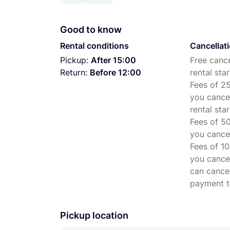
Good to know
Rental conditions
Cancellat
Pickup:
After 15:00
Free cance
Return:
Before 12:00
rental star
Fees of 25
you cance
rental star
Fees of 50
you cancel
Fees of 10
you cancel
can cancel
payment to
Pickup location