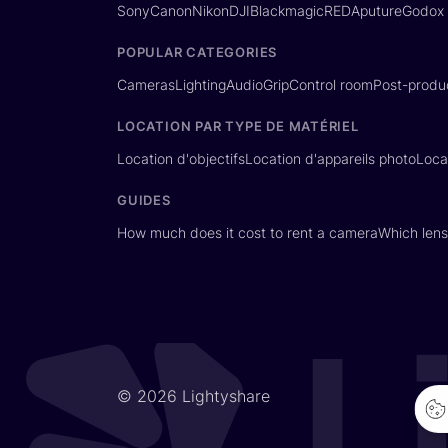
Sony
Canon
Nikon
DJI
Blackmagic
RED
Aputure
Godox
POPULAR CATEGORIES
Cameras
Lighting
Audio
Grip
Control room
Post-produ
LOCATION PAR TYPE DE MATÉRIEL
Location d'objectifs
Location d'appareils photo
Loca
GUIDES
How much does it cost to rent a camera
Which lens
© 2026 Lightyshare