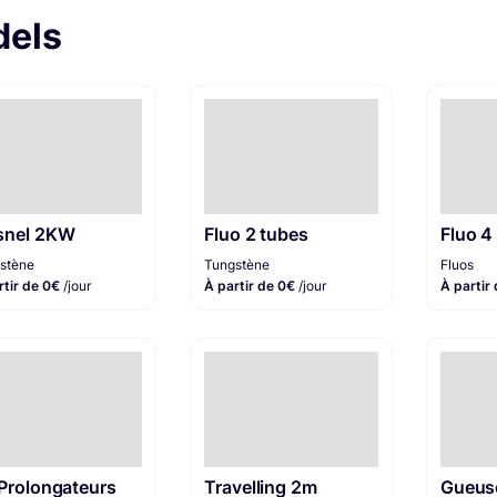
dels
snel 2KW
Fluo 2 tubes
Fluo 4
stène
Tungstène
Fluos
rtir de 0€
/jour
À partir de 0€
/jour
À partir
 Prolongateurs
Travelling 2m
Gueus