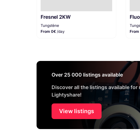
Fresnel 2KW
Fluo
Tungstène
Tungs
From 0€
/day
From
Over 25 000 listings available
Discover all the listings available for
Lightyshare!
View listings