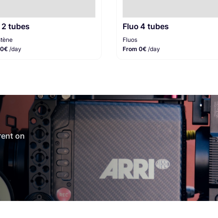
 2 tubes
Fluo 4 tubes
tène
Fluos
 0€
/day
From 0€
/day
 rent on