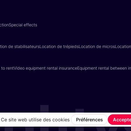
ction
Special effects
tion de stabilisateurs
Location de trépieds
Location de micros
Locatio
 to rent
Video equipment rental insurance
Equipment rental between in
Terms of Service
Privacy Policy
Insurance