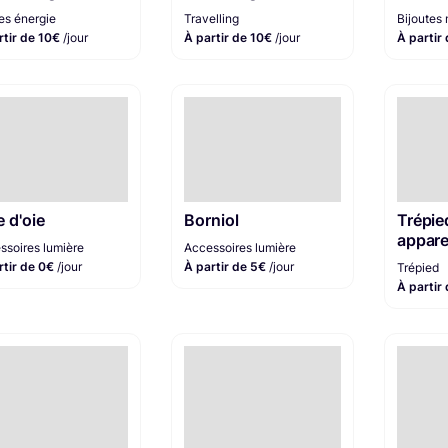
es énergie
Travelling
Bijoutes
rtir de 10€
/jour
À partir de 10€
/jour
À partir
e d'oie
Borniol
Trépie
appare
ssoires lumière
Accessoires lumière
rtir de 0€
/jour
À partir de 5€
/jour
Trépied
À partir