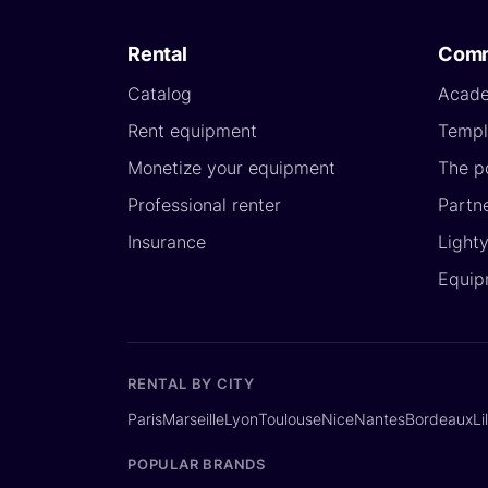
Rental
Comm
Catalog
Acad
Rent equipment
Templ
Monetize your equipment
The p
Professional renter
Partn
Insurance
Light
Equip
RENTAL BY CITY
Paris
Marseille
Lyon
Toulouse
Nice
Nantes
Bordeaux
Li
POPULAR BRANDS