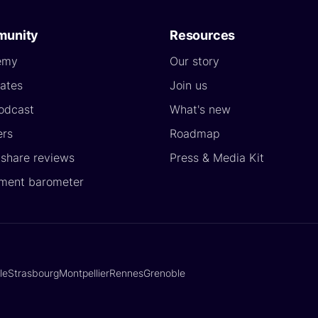
unity
Resources
emy
Our story
ates
Join us
odcast
What's new
ers
Roadmap
yshare reviews
Press & Media Kit
ment barometer
lle
Strasbourg
Montpellier
Rennes
Grenoble