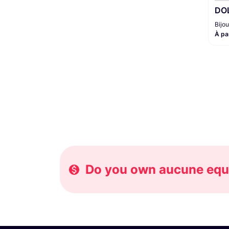
DOL
Bijo
À pa
Do you own aucune equi