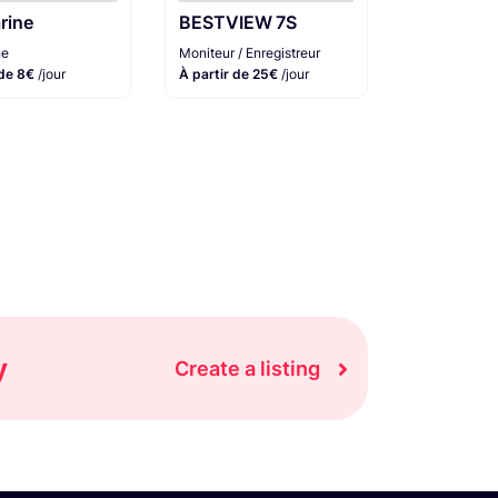
rine
BESTVIEW 7S
ne
Moniteur / Enregistreur
 de 8€
/jour
À partir de 25€
/jour
y
Create a listing