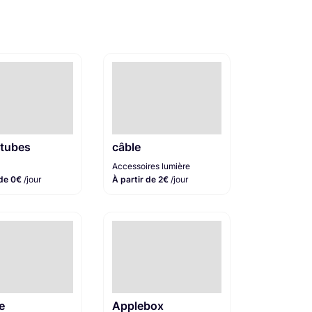
 tubes
câble
Accessoires lumière
 de 0€
/jour
À partir de 2€
/jour
e
Applebox