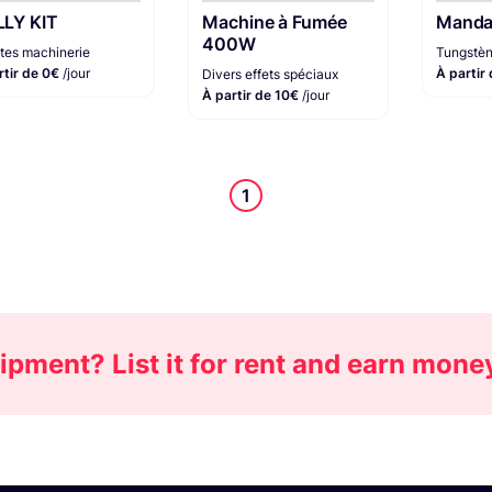
LY KIT
Machine à Fumée
Manda
400W
utes machinerie
Tungstè
rtir de 0€
/jour
À partir
Divers effets spéciaux
À partir de 10€
/jour
1
pment? List it for rent and earn mone