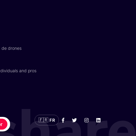
n de drones
dividuals and pros
🇫🇷
FR