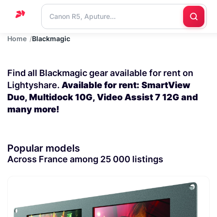
Home
Blackmagic
Home
Support
Find all Blackmagic gear available for rent on
Blog
Lightyshare.
Available for rent: SmartView
Duo, Multidock 10G, Video Assist 7 12G and
Contact
many more!
us
Popular models
Across France among 25 000 listings