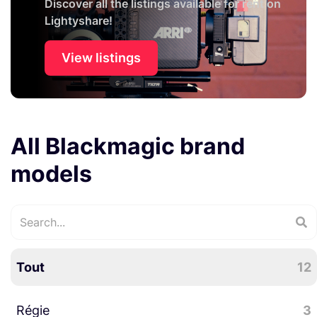
Discover all the listings available for rent on
Lightyshare!
View listings
All Blackmagic brand
models
Tout
12
Régie
3