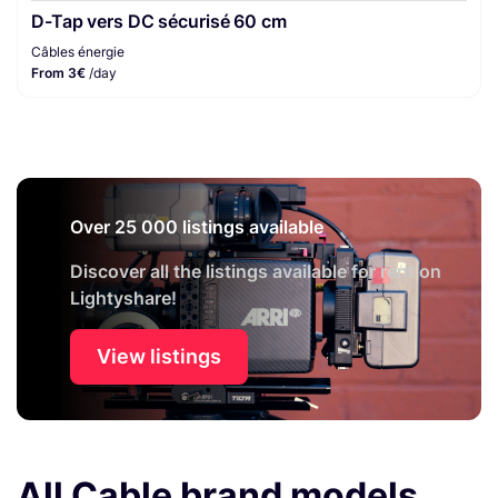
D-Tap vers DC sécurisé 60 cm
Câbles énergie
From 3€
/day
Over 25 000 listings available
Discover all the listings available for rent on
Lightyshare!
View listings
All Cable brand models