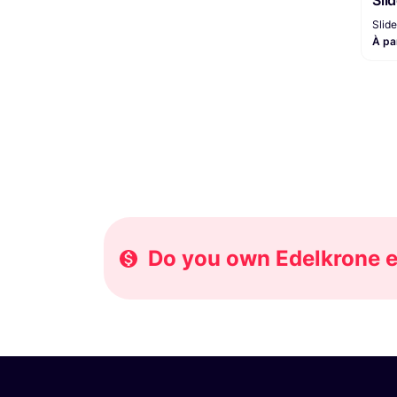
Sli
Slide
À pa
Do you own Edelkrone eq