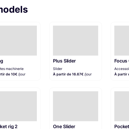
models
ng
Plus Slider
Focus
utes machinerie
Slider
Accessoi
rtir de 10€
/jour
À partir de 16.67€
/jour
À partir
ket rig 2
One Slider
Pocke