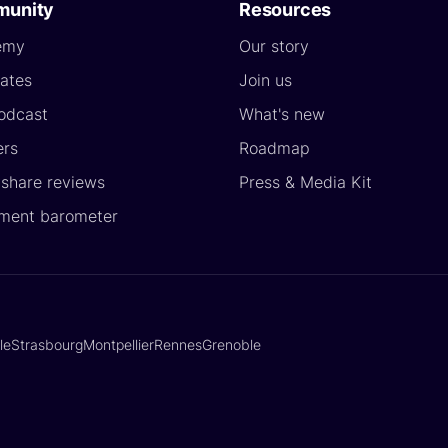
unity
Resources
emy
Our story
ates
Join us
odcast
What's new
ers
Roadmap
yshare reviews
Press & Media Kit
ment barometer
lle
Strasbourg
Montpellier
Rennes
Grenoble