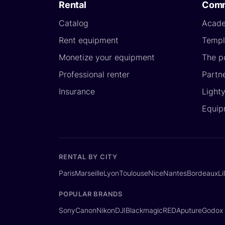
Rental
Comm
Catalog
Acad
Rent equipment
Templ
Monetize your equipment
The p
Professional renter
Partn
Insurance
Light
Equip
RENTAL BY CITY
Paris
Marseille
Lyon
Toulouse
Nice
Nantes
Bordeaux
Li
POPULAR BRANDS
Sony
Canon
Nikon
DJI
Blackmagic
RED
Aputure
Godox