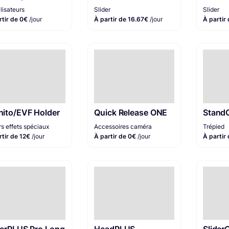
lisateurs
Slider
Slider
rtir de 0€
/jour
À partir de 16.67€
/jour
À partir
ito/EVF Holder
Quick Release ONE
Stand
s effets spéciaux
Accessoires caméra
Trépied
rtir de 12€
/jour
À partir de 0€
/jour
À partir