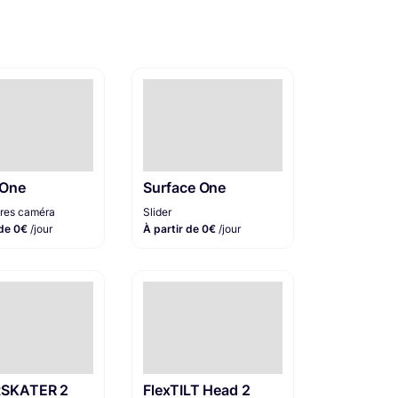
 One
Surface One
res caméra
Slider
 de 0€
/jour
À partir de 0€
/jour
tSKATER 2
FlexTILT Head 2