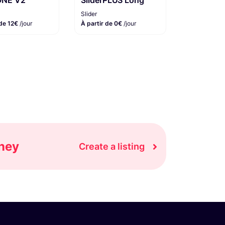
ONE V2
SliderPLUS Long
Slider
 de 12€
/jour
À partir de 0€
/jour
oney
Create a listing