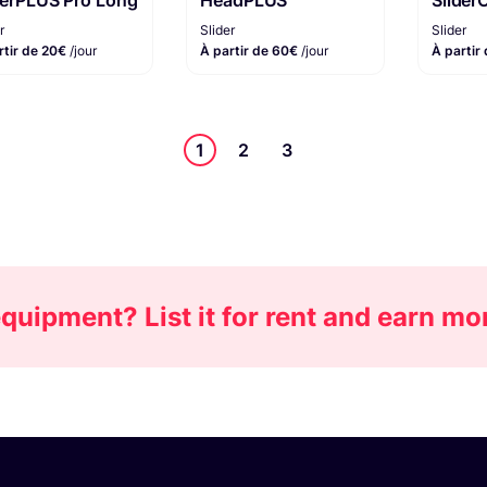
derPLUS Pro Long
HeadPLUS
Slider
r
Slider
Slider
rtir de 20€
/jour
À partir de 60€
/jour
À partir
1
2
3
uipment? List it for rent and earn m