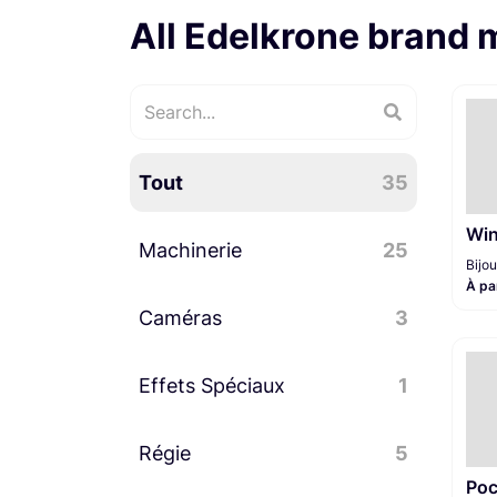
All Edelkrone brand 
Tout
35
Wi
Machinerie
25
Bijo
À pa
Caméras
Slider
18
3
Travelling
2
Effets Spéciaux
Accessoires caméra
3
1
Grues
1
Régie
Divers effets spéciaux
5
1
Poc