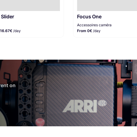
 Slider
Focus One
Accessoires caméra
 16.67€
/day
From 0€
/day
 rent on