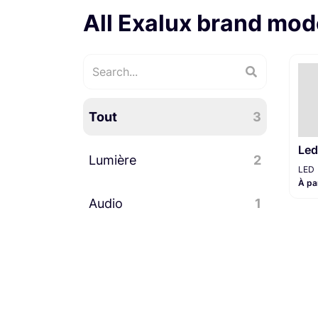
All Exalux brand mod
Tout
3
Led
Lumière
2
LED
À pa
Audio
Accessoires lumière
1
1
Console
1