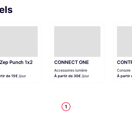
els
Zep Punch 1x2
CONNECT ONE
CONT
Accessoires lumière
Console
rtir de 15€
/jour
À partir de 30€
/jour
À partir
1