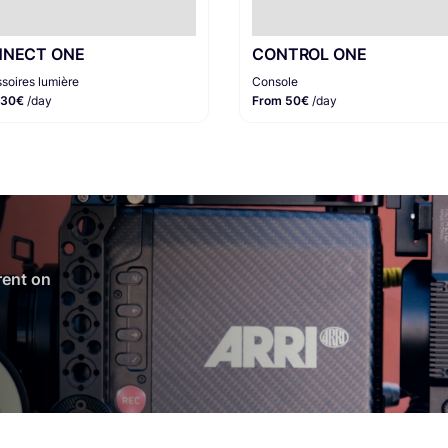
NECT ONE
CONTROL ONE
soires lumière
Console
 30€
/day
From 50€
/day
 rent on