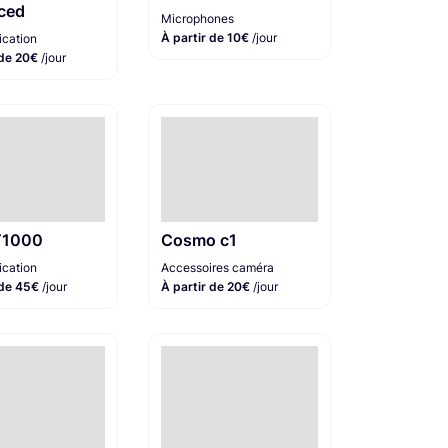
ced
Microphones
À partir de 10€
/jour
cation
 de 20€
/jour
T1000
Cosmo c1
cation
Accessoires caméra
 de 45€
/jour
À partir de 20€
/jour