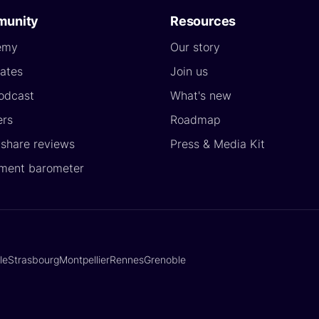
unity
Resources
emy
Our story
ates
Join us
odcast
What's new
ers
Roadmap
yshare reviews
Press & Media Kit
ment barometer
lle
Strasbourg
Montpellier
Rennes
Grenoble