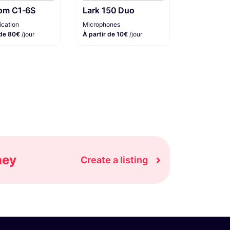
com C1-6S
Lark 150 Duo
cation
Microphones
 de 80€
/jour
À partir de 10€
/jour
ney
Create a listing