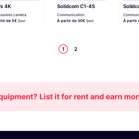
s 4K
Solidcom C1-4S
Solid
ssoires caméra
Communication
Communi
rtir de 5€
/jour
À partir de 30€
/jour
À partir
1
2
uipment? List it for rent and earn mo