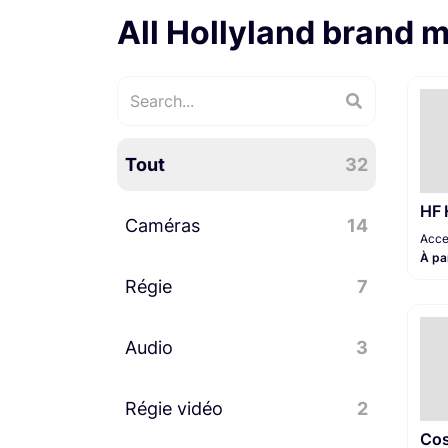
All Hollyland brand 
Tout
32
HF
Caméras
14
Acce
À pa
Régie
Accessoires caméra
13
7
Caméras cinéma
Audio
Communication
6
3
numériques
1
Régie plateau
1
Régie vidéo
Microphones
3
2
Co