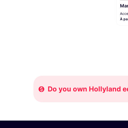
Mar
Acce
À pa
Do you own Hollyland eq