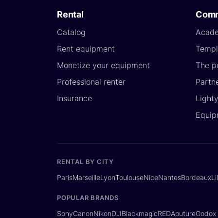
Rental
Comm
Catalog
Acad
Rent equipment
Templ
Monetize your equipment
The p
Professional renter
Partn
Insurance
Light
Equip
RENTAL BY CITY
Paris
Marseille
Lyon
Toulouse
Nice
Nantes
Bordeaux
Li
POPULAR BRANDS
Sony
Canon
Nikon
DJI
Blackmagic
RED
Aputure
Godox