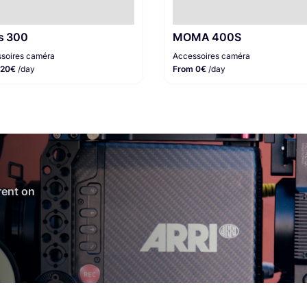
s 300
MOMA 400S
soires caméra
Accessoires caméra
 20€
/day
From 0€
/day
 rent on