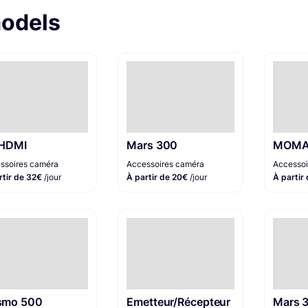
models
 HDMI
Mars 300
MOMA
ssoires caméra
Accessoires caméra
Accessoi
rtir de 32€
/jour
À partir de 20€
/jour
À partir
smo 500
Emetteur/Récepteur
Mars 