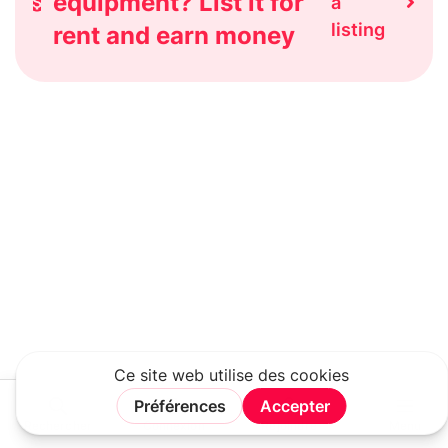
equipment? List it for
a
listing
rent and earn money
Rechercher
Connexion
Rejoindre
Menu