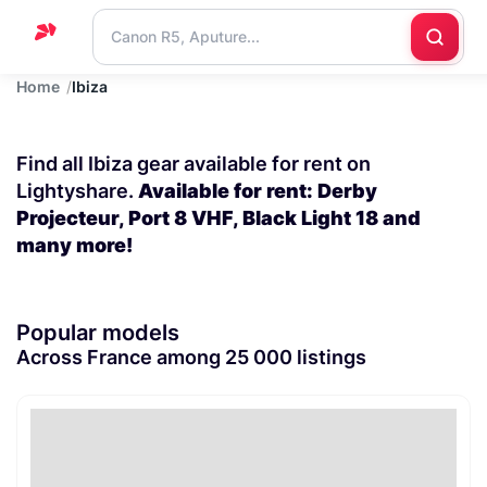
Home
Ibiza
Home
Support
Find all Ibiza gear available for rent on
Blog
Lightyshare.
Available for rent: Derby
Projecteur, Port 8 VHF, Black Light 18 and
Contact
many more!
us
Popular models
Across France among 25 000 listings