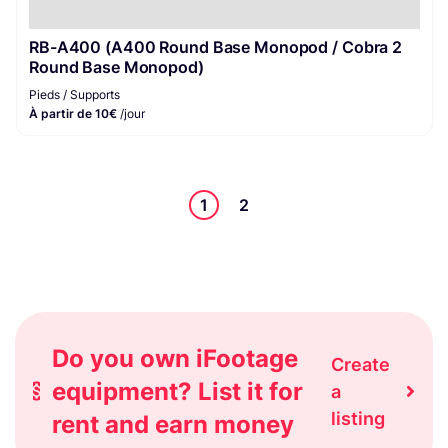
RB-A400 (A400 Round Base Monopod / Cobra 2
Round Base Monopod)
Pieds / Supports
À partir de 10€
/jour
1
2
Do you own iFootage
Create
equipment? List it for
a
listing
rent and earn money