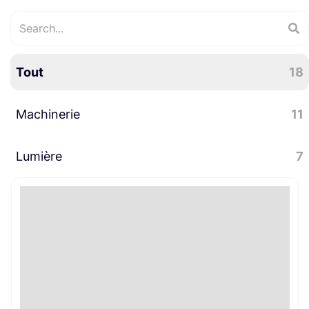
Tout
18
Machinerie
11
Lumière
Trépied
5
7
Slider
3
Accessoires lumière
3
Bijoutes machinerie
1
Pieds / Supports
1