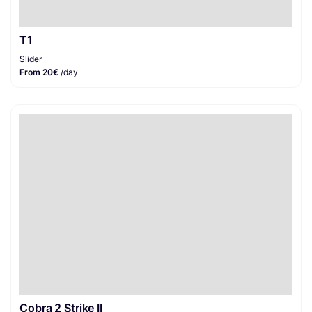
T1
Slider
From 20€
/day
Cobra 2 Strike II