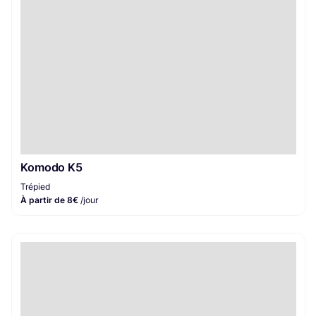
Komodo K5
Trépied
À partir de 8€
/jour