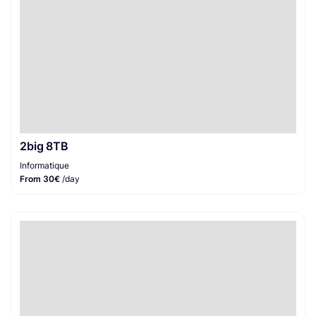
2big 8TB
Informatique
From 30€
/day