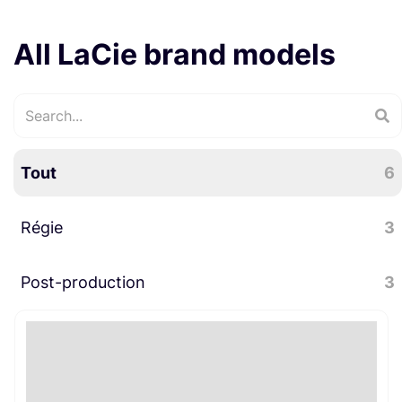
All LaCie brand models
Tout
6
Régie
3
Post-production
Informatique
3
2
Divers post-production
3