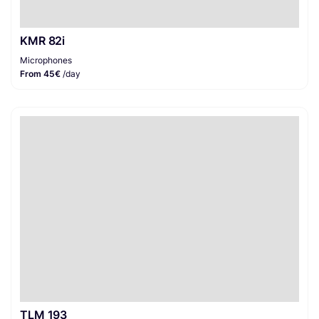
KMR 82i
Microphones
From 45€
/day
TLM 193