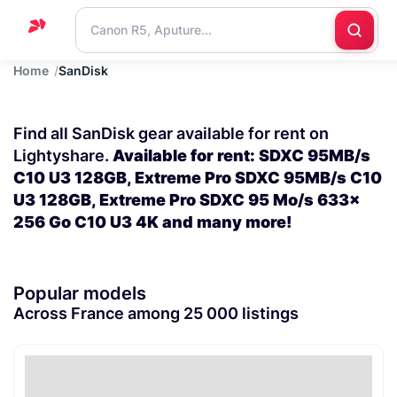
Home
SanDisk
Home
Support
Find all SanDisk gear available for rent on
Blog
Lightyshare.
Available for rent: SDXC 95MB/s
C10 U3 128GB, Extreme Pro SDXC 95MB/s C10
Contact
U3 128GB, Extreme Pro SDXC 95 Mo/s 633x
us
256 Go C10 U3 4K and many more!
Popular models
Across France among 25 000 listings