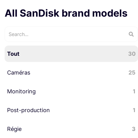
All SanDisk brand models
Tout
30
Caméras
25
Monitoring
Accessoires caméra
14
1
Stockage
10
Post-production
Moniteur / Enregistreur
1
1
Régie
Divers post-production
3
1